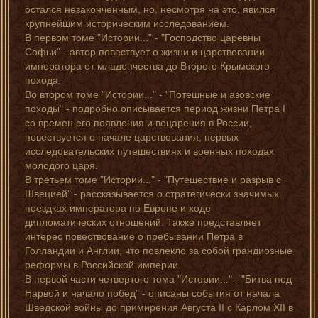
остался незаконченным, но, несмотря на это, явился
крупнейшим историческим исследованием.
В первом томе "Истории..." - "Господство царевны
Софьи" - автор повествует о жизни и царствовании
императора от младенчества до Второго Крымского
похода.
Во втором томе "Истории..." - "Потешные и азовские
походы" - подробно описывается период жизни Петра I
со времен его появления и воцарения в России,
повествуется о начале царствования, первых
исследовательских путешествиях и военных походах
молодого царя.
В третьем томе "Истории..." - "Путешествие и разрыв с
Швецией" - рассказывается о стратегически значимых
поездках императора по Европе и ходе
дипломатических отношений. Также представляет
интерес повествование о пребывании Петра в
Голландии и Англии, что повлекло за собой грандиозные
реформы в Российской империи.
В первой части четвертого тома "Истории..." - "Битва под
Нарвой и начало побед" - описаны события от начала
Шведской войны до примирения Августа II с Карлом XII в