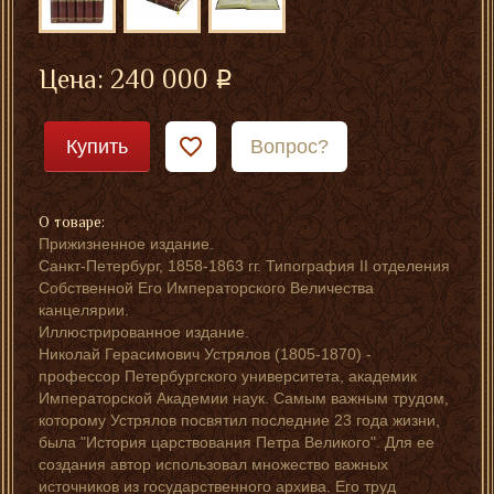
Цена:
240 000
Купить
Вопрос?
О товаре:
Прижизненное издание.
Санкт-Петербург, 1858-1863 гг. Типография II отделения
Собственной Его Императорского Величества
канцелярии.
Иллюстрированное издание.
Николай Герасимович Устрялов (1805-1870) -
профессор Петербургского университета, академик
Императорской Академии наук. Самым важным трудом,
которому Устрялов посвятил последние 23 года жизни,
была "История царствования Петра Великого". Для ее
создания автор использовал множество важных
источников из государственного архива. Его труд