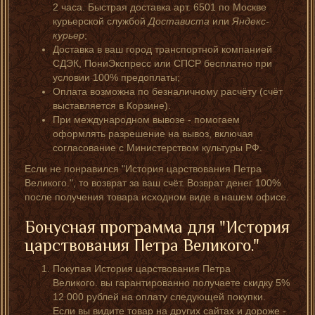
2 часа. Быстрая доставка арт. 6501 по Москве
курьерской службой
Достависта
или
Яндекс-
курьер
;
Доставка в ваш город транспортной компанией
СДЭК, ПониЭкспресс или СПСР бесплатно при
условии 100% предоплаты;
Оплата возможна по безналичному расчёту (счёт
выставляется в Корзине).
При международном вывозе - помогаем
оформлять разрешение на вывоз, включая
согласование с Министерством культуры РФ.
Если не понравился "История царствования Петра
Великого.", то возврат за ваш счёт. Возврат денег 100%
после получения товара исходном виде в нашем офисе.
Бонусная программа для "История
царствования Петра Великого."
Покупая История царствования Петра
Великого. вы гарантированно получаете скидку 5%
12 000 рублей на оплату следующей покупки.
Если вы видите товар на других сайтах и дороже -