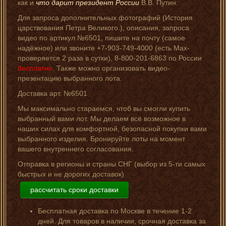
как и
что дарит президент России
В.В. Путин.
Для запроса дополнительных фотографий (История
царствования Петра Великого.), описания, запроса
видео по артикул №6501, пишите на почту (самое
надёжное) или звоните +7-903-749-4000 (есть Мах-
проверяется 2 раза в сутки), 8-800-201-6863 по России
бесплатно
. Также можно организовать видео-
презентацию выбранного лота.
Доставка арт. №6501
Мы максимально стараемся, чтоб вы смогли купить
выбранный вами лот. Мы делаем всё возможное в
наших силах для комфортной, безопасной покупки вами
выбранного изделия. Бронируйте лоты на момент
вашего внутреннего согласования.
Отправка в регионы и страны СНГ (выбор из 5-ти самых
быстрых и не дорогих доставок)
рассчитать сроки доставки
Бесплатная доставка по Москве в течение 1-2
дней. Для товаров в наличии, срочная доставка за