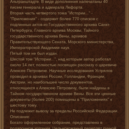
Альтранштадте. В виде дополнения напечатаны 40
писем генерала и адмирала Лефорта.
Вторая часть четвертого тома "Истории..." -
"Приложения" - содержит более 770 списков с
подлинных актов из Государственного архива Санкт-
Петербурга, Главного архива Москвы, Тайного
государственного архива Вены, архивов
Правительствующего Сената, Морского министерства,
Императорской Академии наук.
Пятый том не был издан.
Шестой том "Истории...", над которым автор работал
около 14 лет, полностью посвящен рассказу о царевиче
Алексее Петровиче. Научные исследования Устрялов
проводил в архивах России, Голландии, Франции,
Австрии, но наибольшее число документов,
относящихся к Алексею Петровичу, были найдены в
Тайном государственном архиве Вены. Все эти ценные
документы (более 200) помещены в "Приложениях" к
шестому тому.
Не подлежит вывозу за пределы Российской Федерации.
Описание:
Богато оформленное собрание, представлено в
подарочном издании. Цельнокожаный переплёт ручной