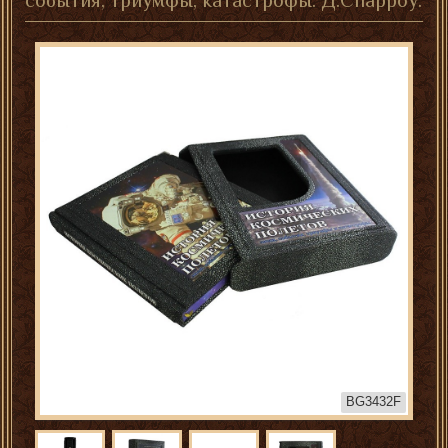
события, триумфы, катастрофы. Д.Спарроу.
BG3432F