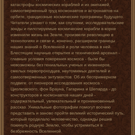
катастрофы космических кораблей и их экипажей,
самоотверженный труд космонавтов и астронавтов на
орбите, грандиозные космические программы будущего.
Читатели узнают о том, как спутники, исследовательские
зонды и пилотируемые космические корабли в корне
изменили жизнь на Земле, произвели революцию в
технологиях и связи и, конечно, расширили границы
наших знаний о Вселенной и роли человека в ней.
Блестящие научные открытия и технический арсенал -
главные условия покорения космоса - были бы
невозможны без гениальных ученых и инженеров,
смелых первопроходцев, неутомимых деятелей и
самоотверженных энтузиастов. Об их беспримерном
подвиге: от пионеров исследования космоса -
Циолковского, фон Брауна, Гагарина и Шепарда - до
конструкторов и космонавтов наших дней -
содержательный, увлекательный и проникновенный
рассказ. Уникальные фотографии помогут воочию
представить и заново пройти великий исторический путь,
который проделало человечество, однажды решив
покинуть родную Землю, чтобы устремиться в
безбрежность Вселенной.