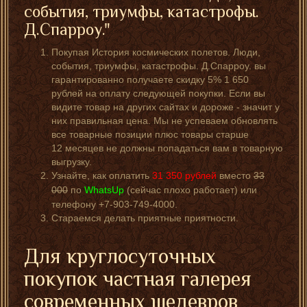
события, триумфы, катастрофы.
Д.Спарроу."
Покупая История космических полетов. Люди,
события, триумфы, катастрофы. Д.Спарроу. вы
гарантированно получаете скидку 5% 1 650
рублей на оплату следующей покупки. Если вы
видите товар на других сайтах и дороже - значит у
них правильная цена. Мы не успеваем обновлять
все товарные позиции плюс товары старше
12 месяцев не должны попадаться вам в товарную
выгрузку.
Узнайте, как оплатить
31 350
рублей
вместо
33
000
по
WhatsUp
(сейчас плохо работает) или
телефону +7-903-749-4000.
Стараемся делать приятные приятности.
Для круглосуточных
покупок частная галерея
современных шедевров