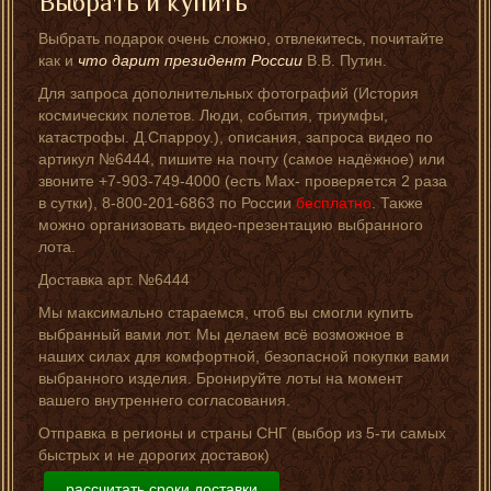
Выбрать и купить
Выбрать подарок очень сложно, отвлекитесь, почитайте
как и
что дарит президент России
В.В. Путин.
Для запроса дополнительных фотографий (История
космических полетов. Люди, события, триумфы,
катастрофы. Д.Спарроу.), описания, запроса видео по
артикул №6444, пишите на почту (самое надёжное) или
звоните +7-903-749-4000 (есть Мах- проверяется 2 раза
в сутки), 8-800-201-6863 по России
бесплатно
. Также
можно организовать видео-презентацию выбранного
лота.
Доставка арт. №6444
Мы максимально стараемся, чтоб вы смогли купить
выбранный вами лот. Мы делаем всё возможное в
наших силах для комфортной, безопасной покупки вами
выбранного изделия. Бронируйте лоты на момент
вашего внутреннего согласования.
Отправка в регионы и страны СНГ (выбор из 5-ти самых
быстрых и не дорогих доставок)
рассчитать сроки доставки