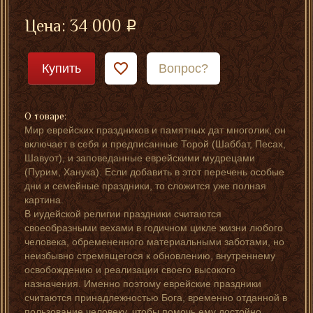
Цена:
34 000
Купить
Вопрос?
О товаре:
Мир еврейских праздников и памятных дат многолик, он
включает в себя и предписанные Торой (Шаббат, Песах,
Шавуот), и заповеданные еврейскими мудрецами
(Пурим, Ханука). Если добавить в этот перечень особые
дни и семейные праздники, то сложится уже полная
картина.
В иудейской религии праздники считаются
своеобразными вехами в годичном цикле жизни любого
человека, обремененного материальными заботами, но
неизбывно стремящегося к обновлению, внутреннему
освобождению и реализации своего высокого
назначения. Именно поэтому еврейские праздники
считаются принадлежностью Бога, временно отданной в
пользование человеку, чтобы помочь ему достойно