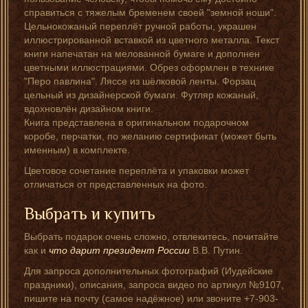
справиться с тяжелым бременем своей "земной ноши".
Цельнокожаный переплёт ручной работы, украшен
иллюстрированной вставкой из цветного металла. Текст
книги напечатан на мелованной бумаге и дополнен
цветными иллюстрациями. Обрез оформлен в технике
"Перо павлина". Ляссе из шёлковой ленты. Форзац
цельный из дизайнерской бумаги. Футляр кожаный,
вдохновлён дизайном книги.
Книга представлена в оригинальном подарочном
коробе, перчатки, по желанию сертификат (может быть
именным) в комплекте.
Цветовое сочетание переплёта и упаковки может
отличаться от представленных на фото.
Выбрать и купить
Выбрать подарок очень сложно, отвлекитесь, почитайте
как и
что дарит президент России
В.В. Путин.
Для запроса дополнительных фотографий (Иудейские
праздники), описания, запроса видео по артикул №9107,
пишите на почту (самое надёжное) или звоните +7-903-