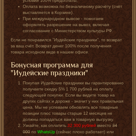
условии 100% предоплаты;
Оплата возможна по безналичному расчёту (счёт
выставляется в Корзине).
При международном вывозе - помогаем
оформлять разрешение на вывоз, включая
согласование с Министерством культуры РФ.
Если не понравился "Иудейские праздники", то возврат
за ваш счёт. Возврат денег 100% после получения
товара исходном виде в нашем офисе.
Бонусная программа для
"Иудейские праздники"
Покупая Иудейские праздники вы гарантированно
получаете скидку 5% 1 700 рублей на оплату
следующей покупки. Если вы видите товар на
других сайтах и дороже - значит у них правильная
цена. Мы не успеваем обновлять все товарные
позиции плюс товары старше 12 месяцев не
должны попадаться вам в товарную выгрузку.
Узнайте, как оплатить
32 300
рублей
вместо
34
000
по
WhatsUp
(сейчас плохо работает) или