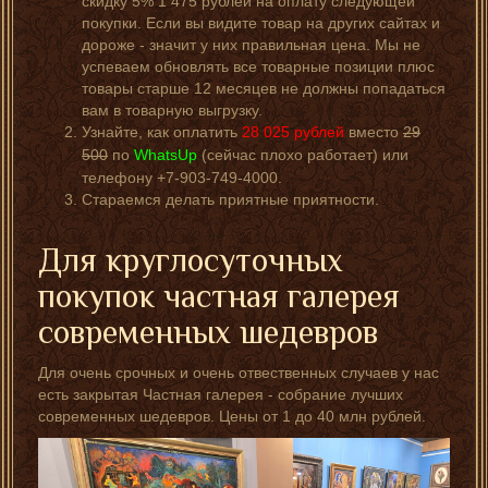
скидку 5% 1 475 рублей на оплату следующей
покупки. Если вы видите товар на других сайтах и
дороже - значит у них правильная цена. Мы не
успеваем обновлять все товарные позиции плюс
товары старше 12 месяцев не должны попадаться
вам в товарную выгрузку.
Узнайте, как оплатить
28 025
рублей
вместо
29
500
по
WhatsUp
(сейчас плохо работает) или
телефону +7-903-749-4000.
Стараемся делать приятные приятности.
Для круглосуточных
покупок частная галерея
современных шедевров
Для очень срочных и очень отвественных случаев у нас
есть закрытая Частная галерея - собрание лучших
современных шедевров. Цены от 1 до 40 млн рублей.