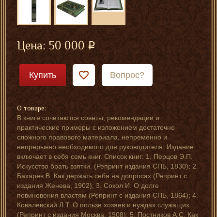
Цена:
50 000
Купить
Вопрос?
О товаре:
В книге сочетаются советы, рекомендации и
практические примеры с изложением достаточно
сложного правового материала, непременно и
непрерывно необходимого для руководителя. Издание
включает в себя семь книг. Список книг: 1. Перцов Э.П.
Искусство брать взятки. (Репринт издания СПБ, 1830); 2.
Бахарев В. Как держать себя на допросах (Репринт с
издания Женева, 1902); 3. Сокол И. О долге
повиновения властям (Репринт с издания СПБ, 1864); 4.
Ковалевский Л.Т. О пользе хозяев и нуждах служащих
(Репринт с издания Москва, 1908); 5. Постников А.С. Как