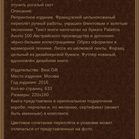
отучить рогатый скот
Описание:
Репринтное издание. Французский цельнокожаный
переплёт ручной работы, украшен блинтовым и золотым
тиснением. Текст книги напечатан на бумаге Palatina
Avorio 100 Австрийского производства и дополнен
чёрно-белыми иллюстрациями. Обрез оформлен в
мраморной технике. Ляссе из шёлковой ленты. Форзац
цельный из дизайнерской бумаги. Футляр кожаный,
вдохновлён дизайном книги.
Издательство: Best Gift
Место издания: Москва
Год издания: 2016
Кол-во страниц: 633
Размеры: 220х160
Книга представлена в оригинальном подарочном
коробе, перчатки и, по желанию, сертификат (может
быть именным) в комплекте.
Цветовое сочетание переплёта и упаковки может
отличаться от представленных на фото.