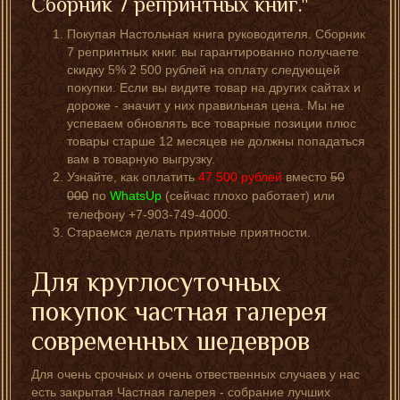
Сборник 7 репринтных книг."
Покупая Настольная книга руководителя. Сборник
7 репринтных книг. вы гарантированно получаете
скидку 5% 2 500 рублей на оплату следующей
покупки. Если вы видите товар на других сайтах и
дороже - значит у них правильная цена. Мы не
успеваем обновлять все товарные позиции плюс
товары старше 12 месяцев не должны попадаться
вам в товарную выгрузку.
Узнайте, как оплатить
47 500
рублей
вместо
50
000
по
WhatsUp
(сейчас плохо работает) или
телефону +7-903-749-4000.
Стараемся делать приятные приятности.
Для круглосуточных
покупок частная галерея
современных шедевров
Для очень срочных и очень отвественных случаев у нас
есть закрытая Частная галерея - собрание лучших