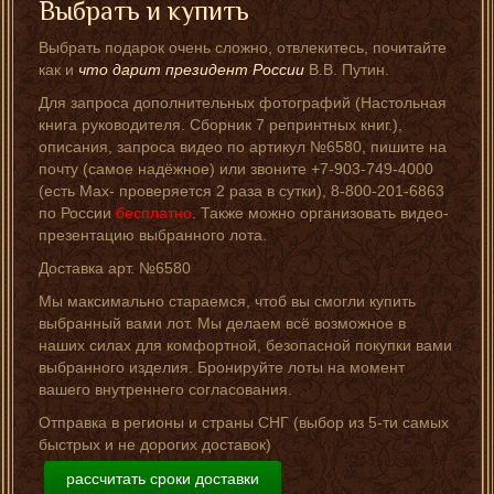
Выбрать и купить
Выбрать подарок очень сложно, отвлекитесь, почитайте
как и
что дарит президент России
В.В. Путин.
Для запроса дополнительных фотографий (Настольная
книга руководителя. Сборник 7 репринтных книг.),
описания, запроса видео по артикул №6580, пишите на
почту (самое надёжное) или звоните +7-903-749-4000
(есть Мах- проверяется 2 раза в сутки), 8-800-201-6863
по России
бесплатно
. Также можно организовать видео-
презентацию выбранного лота.
Доставка арт. №6580
Мы максимально стараемся, чтоб вы смогли купить
выбранный вами лот. Мы делаем всё возможное в
наших силах для комфортной, безопасной покупки вами
выбранного изделия. Бронируйте лоты на момент
вашего внутреннего согласования.
Отправка в регионы и страны СНГ (выбор из 5-ти самых
быстрых и не дорогих доставок)
рассчитать сроки доставки