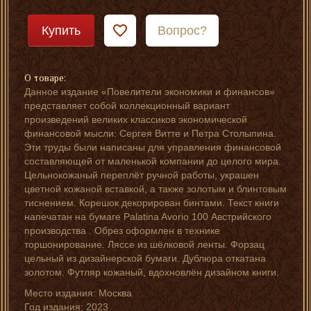
Купить
Вопрос?
О товаре:
Данное издание «Повелители экономики и финансов»
представляет собой коллекционный вариант
произведений великих классиков экономической
финансовой мысли: Сергея Витте и Петра Столыпина.
Эти труды были написаны для управления финансовой
составляющей от маленькой компании до целого мира.
Цельнокожаный переплёт ручной работы, украшен
цветной кожаной вставкой, а также золотым и блинтовым
тиснением. Корешок декорирован бинтами. Текст книги
напечатан на бумаге Palatina Avorio 100 Австрийского
производства . Обрез оформлен в технике
торшонирование. Ляссе из шёлковой ленты. Форзац
цельный из дизайнерской бумаги. Дублюра откатана
золотом. Футляр кожаный, вдохновлён дизайном книги.
Место издания: Москва
Год издания: 2023