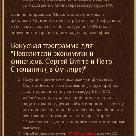
согласование с Министерством культуры РФ.
Если не понравился "Повелители экономики и
финансов. Сергей Витте и Петр Столыпин ( в футляре)",
то возврат за ваш счёт. Возврат денег 100% после
получения товара исходном виде в нашем офисе.
Бонусная программа для
"Повелители экономики и
финансов. Сергей Витте и Петр
Столыпин ( в футляре)"
Покупая Повелители экономики и финансов.
Сергей Витте и Петр Столыпин ( в футляре) вы
гарантированно получаете скидку 5% 3 000
рублей на оплату следующей покупки. Если вы
видите товар на других сайтах и дороже - значит у
них правильная цена. Мы не успеваем обновлять
все товарные позиции плюс товары старше
12 месяцев не должны попадаться вам в товарную
выгрузку.
Узнайте, как оплатить
57 000
рублей
вместо
60