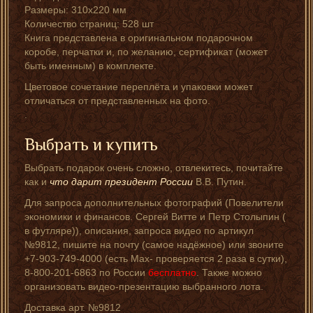
Размеры: 310х220 мм
Количество страниц: 528 шт
Книга представлена в оригинальном подарочном
коробе, перчатки и, по желанию, сертификат (может
быть именным) в комплекте.
Цветовое сочетание переплёта и упаковки может
отличаться от представленных на фото.
.
Выбрать и купить
Выбрать подарок очень сложно, отвлекитесь, почитайте
как и
что дарит президент России
В.В. Путин.
Для запроса дополнительных фотографий (Повелители
экономики и финансов. Сергей Витте и Петр Столыпин (
в футляре)), описания, запроса видео по артикул
№9812, пишите на почту (самое надёжное) или звоните
+7-903-749-4000 (есть Мах- проверяется 2 раза в сутки),
8-800-201-6863 по России
бесплатно
. Также можно
организовать видео-презентацию выбранного лота.
Доставка арт. №9812