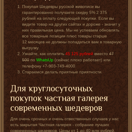
Покупая Шедевры русской живописи вы
гарантированно получаете скидку 5% 2 375
рублей на оплату следующей покупки. Если вы
видите товар на других сайтах и дороже - значит у
них правильная цена. Мы не успеваем обновлять
все товарные позиции плюс товары старше
12 месяцев не должны попадаться вам в товарную
выгрузку.
Узнайте, как оплатить
45 125
рублей
вместо
47
500
по
WhatsUp
(сейчас плохо работает) или
телефону +7-903-749-4000.
Стараемся делать приятные приятности.
Для круглосуточных
покупок частная галерея
современных шедевров
Для очень срочных и очень отвественных случаев у нас
есть закрытая Частная галерея - собрание лучших
современных шедевров. Цены от 1 до 40 млн рублей.