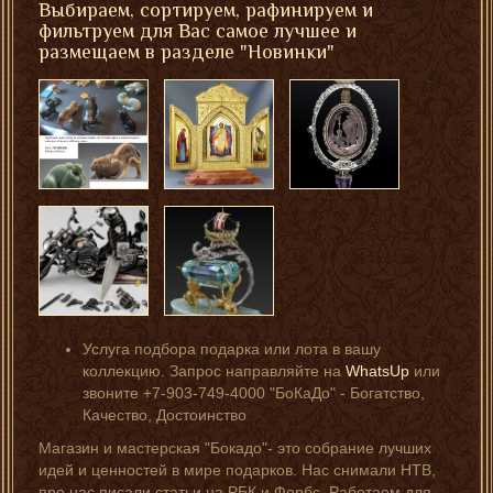
Выбираем, сортируем, рафинируем и
фильтруем для Вас самое лучшее и
размещаем в разделе "Новинки"
Услуга подбора подарка или лота в вашу
коллекцию. Запрос направляйте на
WhatsUp
или
звоните +7-903-749-4000 "БоКаДо" - Богатство,
Качество, Достоинство
Магазин и мастерская "Бокадо"- это собрание лучших
идей и ценностей в мире подарков. Нас снимали НТВ,
про нас писали статьи на РБК и Форбс. Работаем для