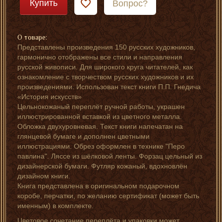
Купить
Вопрос?
О товаре:
Представлены произведения 150 русских художников,
гармонично отображены все стили и направления
русской живописи. Для широкого круга читателей, как
ознакомление с творчеством русских художников и их
произведениями. Использован текст книги П.П. Гнедича
«История искусств»
Цельнокожаный переплёт ручной работы, украшен
иллюстрированной вставкой из цветного металла.
Обложка двухуровневая. Текст книги напечатан на
глянцевой бумаге и дополнен цветными
иллюстрациями. Обрез оформлен в технике "Перо
павлина". Ляссе из шёлковой ленты. Форзац цельный из
дизайнерской бумаги. Футляр кожаный, вдохновлён
дизайном книги.
Книга представлена в оригинальном подарочном
коробе, перчатки, по желанию сертификат (может быть
именным) в комплекте.
Цветовое сочетание переплёта и упаковки может