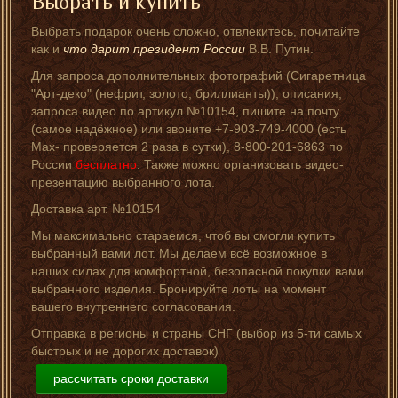
Выбрать и купить
Выбрать подарок очень сложно, отвлекитесь, почитайте
как и
что дарит президент России
В.В. Путин.
Для запроса дополнительных фотографий (Сигаретница
"Арт-деко" (нефрит, золото, бриллианты)), описания,
запроса видео по артикул №10154, пишите на почту
(самое надёжное) или звоните +7-903-749-4000 (есть
Мах- проверяется 2 раза в сутки), 8-800-201-6863 по
России
бесплатно
. Также можно организовать видео-
презентацию выбранного лота.
Доставка арт. №10154
Мы максимально стараемся, чтоб вы смогли купить
выбранный вами лот. Мы делаем всё возможное в
наших силах для комфортной, безопасной покупки вами
выбранного изделия. Бронируйте лоты на момент
вашего внутреннего согласования.
Отправка в регионы и страны СНГ (выбор из 5-ти самых
быстрых и не дорогих доставок)
рассчитать сроки доставки