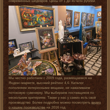
современных шедевров. Цены от 1 до 40 млн рублей.
Мы честно работаем с 2009 года, размещаемся на
Яндекс-маркете, высокий рейтинг 4,6. Каталог
пополняем интересными вещами, не наваливаем
потоковую сувенирку. Мы выбираем поставщиков по
нескольким критериям. Также у нас у самих есть своё
производство. Более подробно можно посмотреть
видео
о нашем производстве
на 2016 год.