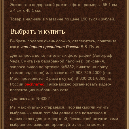
Экспонат в подарочной рамке с фото, размеры: 55,1 см
х 4 см х 48,1 см.
Товар в наличии в магазине по цене 190 тысяч рублей.
Выбрать и купить
Выбрать подарок очень сложно, отвлекитесь, почитайте
как и
что дарит президент России
В.В. Путин.
Для запроса дополнительных фотографий (Автограф
Чеда Смита (на барабанной палочке)), описания,
запроса видео по артикул №8382, пишите на почту
(самое надёжное) или звоните +7-903-749-4000 (есть
Мах- проверяется 2 раза в сутки), 8-800-201-6863 по
России
бесплатно
. Также можно организовать видео-
презентацию выбранного лота.
Доставка арт. №8382
Мы максимально стараемся, чтоб вы смогли купить
выбранный вами лот. Мы делаем всё возможное в
наших силах для комфортной, безопасной покупки вами
выбранного изделия. Бронируйте лоты на момент