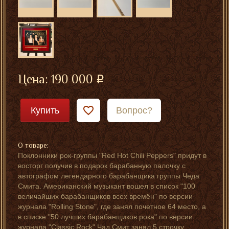
Цена:
190 000
Купить
Вопрос?
О товаре:
Поклонники рок-группы "Red Hot Chili Peppers" придут в
восторг получив в подарок барабанную палочку с
автографом легендарного барабанщика группы Чеда
Смита. Американский музыкант вошел в список "100
величайших барабанщиков всех времён" по версии
журнала "Rolling Stone", где занял почетное 64 место, а
в списке "50 лучших барабанщиков рока" по версии
журнала "Classic Rock" Чад Смит занял 5 строчку.