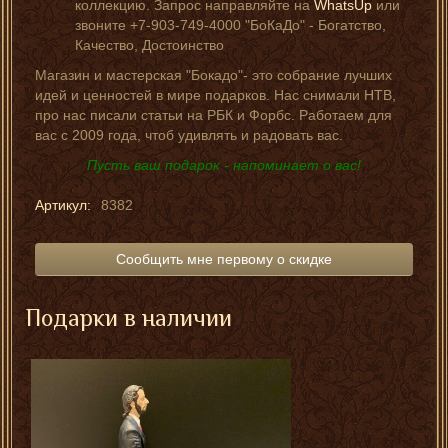
коллекцию. Запрос направляйте на
WhatsUp
или
звоните +7-903-749-4000 "БоКаДо" - Богатство,
Качество, Достоинство
Магазин и мастерская "Бокадо"- это собрание лучших
идей и ценностей в мире подарков. Нас снимали НТВ,
про нас писали статьи на РБК и Форбс. Работаем для
вас с 2009 года, чтоб удивлять и радовать вас.
Пусть ваш подарок - напоминает о вас!
Артикул:
8382
Сообщить мне первому о скидке
Подарки в наличии