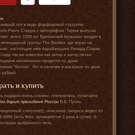
ре:
зивный лот в виде фарфоровой статуэтки
нта Ринго Старра с автографом. Тираж выпуска
ляет всего 1000 шт. Британский музыкант входил в
 легендарной группы The Beatles, где играл на
нах. настоящее имя барабанщика Ричард Старки.
Старр так же известен как актер и автор песен.
подарок несомненно придется по душе
никам "битлов". Лот в наличии в магазине по цене
 рублей.
рать и купить
ь подарок очень сложно, отвлекитесь, почитайте
то дарит президент России
В.В. Путин.
кционной статуэтке)), описания, запроса видео по
4000 (есть Мах- проверяется 2 раза в сутки), 8-
зентацию выбранного лота.