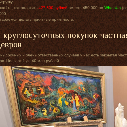
ыгрузку.
знайте, как оплатить
427 500
рублей
вместо
450 000
по
WhatsUp
(с
000.
тараемся делать приятные приятности.
 круглосуточных покупок частна
евров
нь срочных и очень отвественных случаев у нас есть закрытая Ча
в. Цены от 1 до 40 млн рублей.