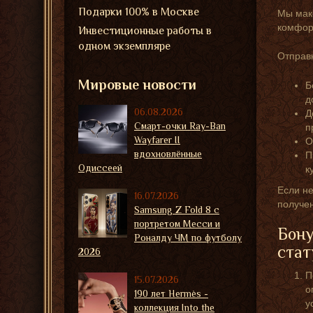
Подарки 100% в Москве
Мы мак
комфорт
Инвестиционные работы в
одном экземпляре
Отправк
Мировые новости
Б
д
06.08.2026
Д
Смарт-очки Ray-Ban
п
Wayfarer II
О
вдохновлённые
П
Одиссеей
к
Если не
16.07.2026
получе
Samsung Z Fold 8 с
портретом Месси и
Бону
Роналду ЧМ по футболу
стат
2026
П
15.07.2026
о
190 лет Hermès -
у
коллекция Into the