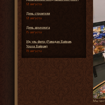
12 августа
День строителя
12 августа
День археолога
15 августа
Ид уль-фитр (Рамадан Байрам,
Ураза Байрам)
19 августа
Мы чест