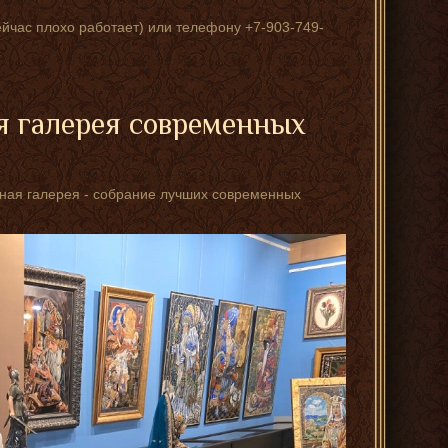
ейчас плохо работает) или телефону +7-903-749-
я галерея современных
стная галерея - собрание лучших современных