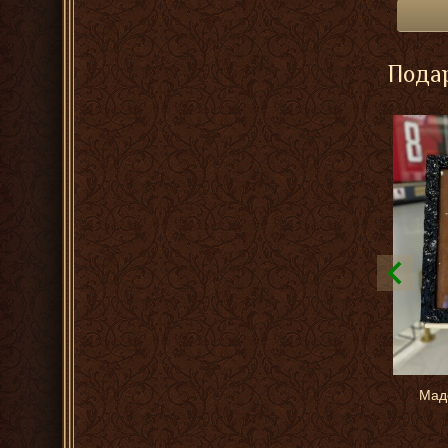
Подар
Мад