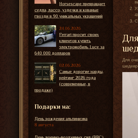
в
Horsescape превращает
У
седла, лассо, уздечки и кованые
4
гвозди в 90 уникальных украшений
С
24.06.2026
Ferrari просит своих
Для
клиентов купить
шед
электромобиль Luce за
640 000 долларов
Для оче
02.06.2026
шедевро
Самые дорогие нарды,
рейтинг 2026 года
(современные, в
продаже)
Подарки на:
День рождения альпинизма
8 августа
День военно-воздушных сил (ВВС)