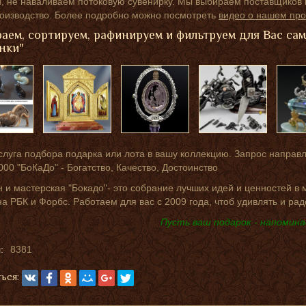
 не наваливаем потоковую сувенирку. Мы выбираем поставщиков п
роизводство. Более подробно можно посмотреть
видео о нашем про
аем, сортируем, рафинируем и фильтруем для Вас са
нки"
слуга подбора подарка или лота в вашу коллекцию. Запрос направ
000 "БоКаДо" - Богатство, Качество, Достоинство
 и мастерская "Бокадо"- это собрание лучших идей и ценностей в
на РБК и Форбс. Работаем для вас с 2009 года, чтоб удивлять и рад
Пусть ваш подарок - напомина
:
8381
ься: