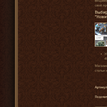
вещами,
своё п
Выбир
"Нови
У
4
Магазин
статьи 
Артикул
Поделит