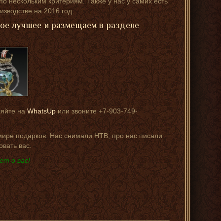
о нескольким критериям. Также у нас у самих есть
изводстве
на 2016 год.
мое лучшее и размещаем в разделе
ляйте на
WhatsUp
или звоните +7-903-749-
 мире подарков. Нас снимали НТВ, про нас писали
овать вас.
ет о вас!