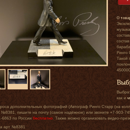
О това
Эксклю
музыка
состав
состав
бараба
Ринго 
Такой 
поклон
450000
Выб
Выбрат
как и
ч
роса дополнительных фотографий (Автограф Ринго Старр (на колле
 №8381, пишите на почту (самое надёжное) или звоните +7-903-749-
1-6863 по России
бесплатно
. Также можно организовать видео-пре
а арт. №8381