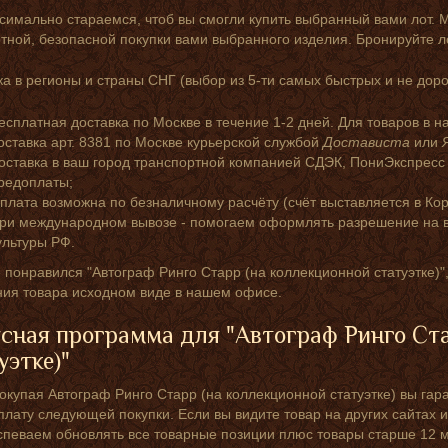
симально стараемся, чтоб вы смогли купить выбранный вами лот. 
ной, безопасной покупки вами выбранного изделия. Бронируйте л
а в регионы и страны СНГ (выбор из 5-ти самых быстрых и не доро
есплатная доставка по Москве в течение 1-2 дней. Для товаров в н
оставка арт. 8381 по Москве курьерской службой
Достависта
или
оставка в ваш город транспортной компанией СДЭК, ПониЭкспресс
редоплаты;
плата возможна по безналичному расчёту (счёт выставляется в Кор
ри международном вывозе - помогаем оформлять разрешение на в
ультуры РФ.
 понравился "Автограф Ринго Старр (на коллекционной статуэтке)",
ния товара исходном виде в нашем офисе.
сная программа для "Автограф Ринго Ста
уэтке)"
окупая Автограф Ринго Старр (на коллекционной статуэтке) вы гар
плату следующей покупки. Если вы видите товар на других сайтах и
спеваем обновлять все товарные позиции плюс товары старше 12 