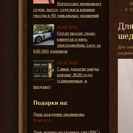
Horsescape превращает
4
седла, лассо, уздечки и кованые
С
гвозди в 90 уникальных украшений
Для
24.06.2026
Ferrari просит своих
шед
клиентов купить
электромобиль Luce за
Для оче
640 000 долларов
шедевро
02.06.2026
Самые дорогие нарды,
рейтинг 2026 года
(современные, в
продаже)
Подарки на:
День рождения альпинизма
8 августа
День военно-воздушных сил (ВВС)