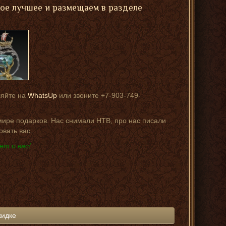
мое лучшее и размещаем в разделе
ляйте на
WhatsUp
или звоните +7-903-749-
 мире подарков. Нас снимали НТВ, про нас писали
овать вас.
ет о вас!
кидке