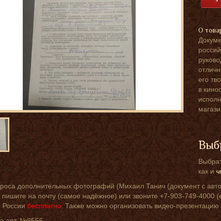
О това
Докуме
россий
руково
отличн
его тв
в кино
исполн
магази
Выб
Выбрат
как и
ч
роса дополнительных фотографий (Михаил Танич (документ с авто
пишите на почту (самое надёжное) или звоните +7-903-749-4000 (ес
о России
бесплатно
. Также можно организовать видео-презентацию
а арт. №9556