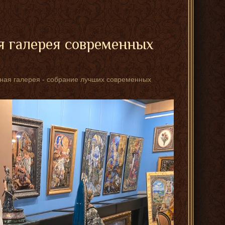
я галерея современных
стная галерея - собрание лучших современных