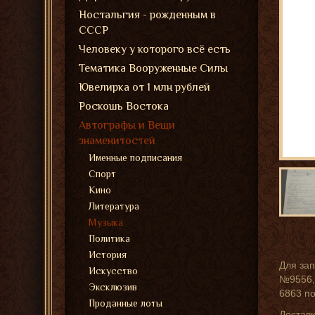
Ностальгия - рожденным в
СССР
Человеку у которого всё есть
Тематика Вооруженные Силы
Ювелирка от 1 млн рублей
Роскошь Востока
Автографы и Вещи
знаменитостей
Именные подписания
Спорт
Кино
Литература
Музыка
Политика
История
Для зап
Искусство
№9556, 
Эксклюзив
6863 п
Проданные лоты
Доставк