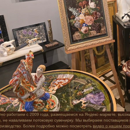
но работаем с 2009 года, размещаемся на Яндекс-маркете, высок
 не наваливаем потоковую сувенирку. Мы выбираем поставщиков п
роизводство. Более подробно можно посмотреть
видео о нашем про