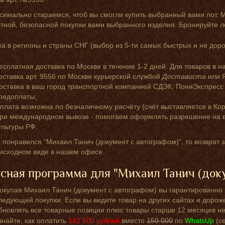
симально стараемся, чтоб вы смогли купить выбранный вами лот. 
ной, безопасной покупки вами выбранного изделия. Бронируйте л
а в регионы и страны СНГ (выбор из 5-ти самых быстрых и не доро
есплатная доставка по Москве в течение 1-2 дней. Для товаров в н
оставка арт. 9556 по Москве курьерской службой
Достависта
или
оставка в ваш город транспортной компанией СДЭК, ПониЭкспресс
редоплаты;
плата возможна по безналичному расчёту (счёт выставляется в Кор
ри международном вывозе - помогаем оформлять разрешение на в
ультуры РФ.
 понравился "Михаил Танич (документ с автографом)", то возврат 
 исходном виде в нашем офисе.
сная программа для "Михаил Танич (доку
окупая Михаил Танич (документ с автографом) вы гарантированно 
ледующей покупки. Если вы видите товар на других сайтах и дорож
бновлять все товарные позиции плюс товары старше 12 месяцев не
знайте, как оплатить
142 500
рублей
вместо
150 000
по
WhatsUp
(с