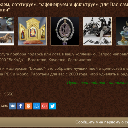
аем, сортируем, рафинируем и фильтруем для Вас са
нки"
слуга подбора подарка или лота в вашу коллекцию. Запрос направ
000 "БоКаДо" - Богатство, Качество, Достоинство
 и мастерская "Бокадо"- это собрание лучших идей и ценностей в
на РБК и Форбс. Работаем для вас с 2009 года, чтоб удивлять и рад
Пусть ваш подарок - напомина
:
9556
ься:
Сообщить мне первому о с