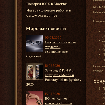
Подарки 100% в Москве
Мы мак
Инвестиционные работы в
комфорт
одном экземпляре
Отправк
Мировые новости
Б
д
06.08.2026
Д
Смарт-очки Ray-Ban
п
Wayfarer II
О
вдохновлённые
П
Одиссеей
к
16.07.2026
Если не
Samsung Z Fold 8 с
товара
портретом Месси и
Бону
Роналду ЧМ по футболу
2026
П
с
15.07.2026
о
190 лет Hermès -
У
коллекция Into the