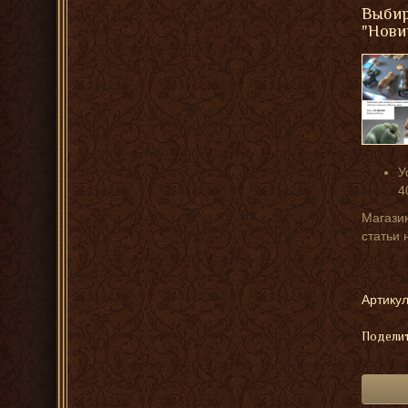
Выбир
"Нови
У
4
Магазин
статьи 
Артикул
Поделит