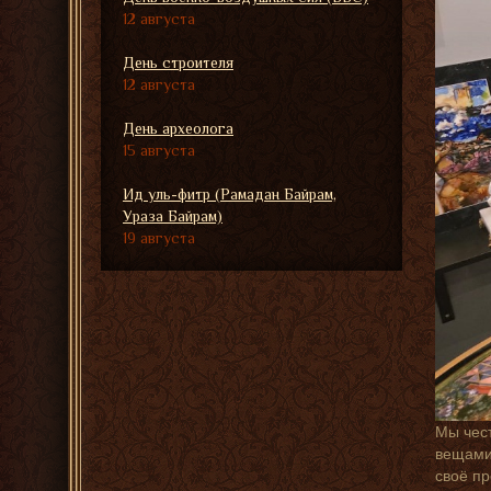
12 августа
День строителя
12 августа
День археолога
15 августа
Ид уль-фитр (Рамадан Байрам,
Ураза Байрам)
19 августа
Мы чест
вещами,
своё п