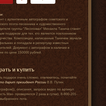
ре:
нт с аутентичным автографом советского и
ского поэта-песенника и художественного
дителя группы "Лесоповал" Михаила Танича станет
ым подарком для тех, кто является поклонником
орчества. Композиции, написанные Таничем звучали
фильмах и попадали в репертуар известных
ителей. Документ с автографом в наличии в
не по цене 150000 рублей.
рать и купить
ь подарок очень сложно, отвлекитесь, почитайте
то дарит президент России
В.В. Путин.
графом)), описания, запроса видео по артикул
ть Мах- проверяется 2 раза в сутки), 8-800-201-
 выбранного лота.