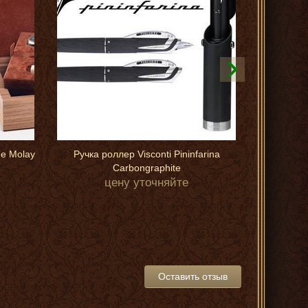
de Molay
Ручка роллер Visconti Pininfarina
Chanel пр
Carbongraphite
часы Ma
цену уточняйте
Оставить отзыв