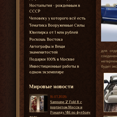
Ностальгия - рожденным в
СССР
Человеку у которого всё есть
Тематика Вооруженные Силы
Ювелирка от 1 млн рублей
Роскошь Востока
Автографы и Вещи
для отд
знаменитостей
соединен
Подарки 100% в Москве
нетерпен
Инвестиционные работы в
будет эк
одном экземпляре
Мировые новости
16.07.2026
Samsung Z Fold 8 с
портретом Месси и
Роналду ЧМ по футболу