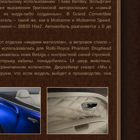
реальному использованию. Глава Bentley, Вольфганг
шее выражение британской автороскоши» и «самый
из когда-либо созданных». В Grand Convertible
гатель – такой же, как в Mulsanne и Mulsanne Speed.
омент – 38830 Н/м2. Автомобиль разгоняется с 0 до
пот отделан «жидким металлом», а ветровое стекло –
использовалась для Rolls-Royce Phantom Drophead
зовалась кожа Beluga с контрастной синей строчкой,
нтерьер кабины, понадобилось 14 шкур животных,
граниченном количестве, Дюрхеймер сказал: «Мы с
руем, что если модель выйдет в производство, она