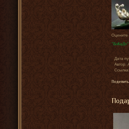
Оцените
"БоКаДо" 
Дата п
Автор:
Ссылка:
Поделить
Подар