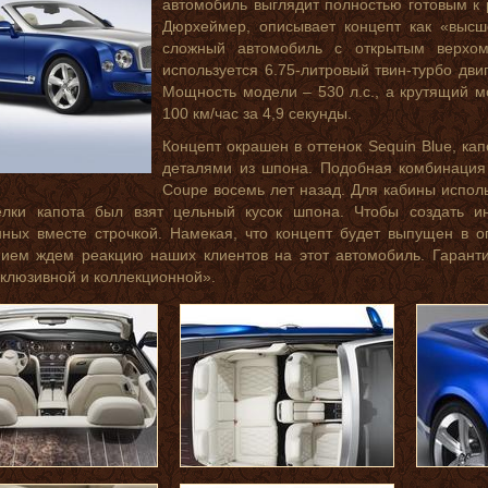
автомобиль выглядит полностью готовым к 
Дюрхеймер, описывает концепт как «выс
сложный автомобиль с открытым верхом 
используется 6.75-литровый твин-турбо дви
Мощность модели – 530 л.с., а крутящий м
100 км/час за 4,9 секунды.
Концепт окрашен в оттенок Sequin Blue, ка
деталями из шпона. Подобная комбинация 
Coupe восемь лет назад. Для кабины исполь
елки капота был взят цельный кусок шпона. Чтобы создать и
ных вместе строчкой. Намекая, что концепт будет выпущен в о
ием ждем реакцию наших клиентов на этот автомобиль. Гаранти
склюзивной и коллекционной».