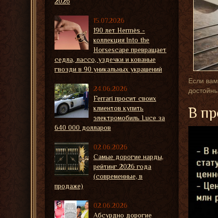
2026
15.07.2026
190 лет Hermès -
коллекция Into the
Horsescape превращает
седла, лассо, уздечки и кованые
гвозди в 90 уникальных украшений
Если вам
24.06.2026
достойны
Ferrari просит своих
клиентов купить
В пр
электромобиль Luce за
640 000 долларов
02.06.2026
Самые дорогие нарды,
рейтинг 2026 года
(современные, в
продаже)
02.06.2026
Абсурдно дорогие