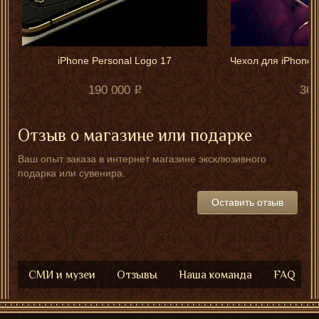
iPhone Personal Logo 17
Чехол для iPhone "
эм
190 000
36 
Отзыв о магазине или подарке
Ваш опыт заказа в интернет магазине эксклюзивного
подарка или сувенира.
Оставить отзыв
СМИ и музеи
Отзывы
Наша команда
FAQ