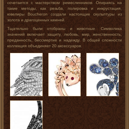
сочетается с мастерством ремесленников. Опираясь на
такие методы, как резьба, полировка и инкрустация,
ювелиры Boucheron создали настоящие скульптуры из
золота и драгоценных камней.
Тщательно были отобраны и животные. Символика
значений включает защиту, любовь, мир, женственность,
преданность, бессмертие и надежду. В общей сложности
коллекция объединяет 20 аксессуаров.