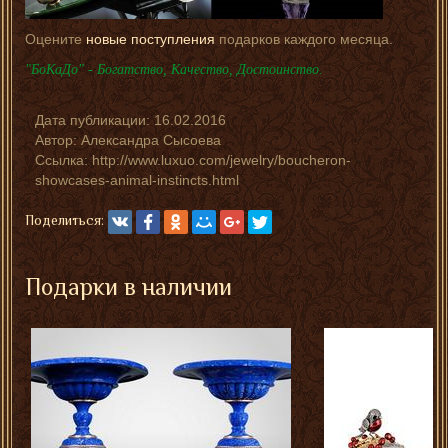
Оцените
новые поступления
подарков каждого месяца.
"БоКаДо" - Богатство, Качество, Достоинство.
Дата публикации:
16.02.2016
Автор:
Александра Сысоева
Ссылка: http://www.luxuo.com/jewelry/boucheron-
showcases-animal-instincts.html
Поделиться:
Подарки в наличии