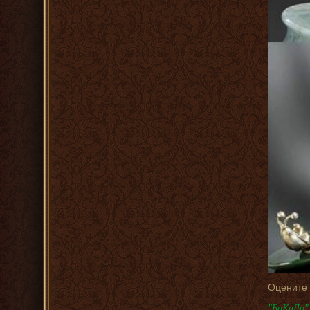
Оцените
"БоКаДо" 