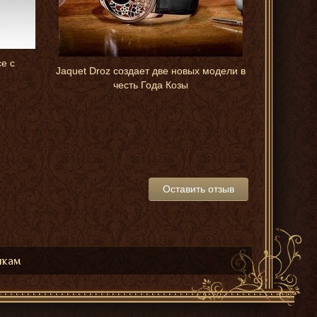
е с
Настольны
Jaquet Droz создает две новых модели в
честь Года Козы
Оставить отзыв
икам