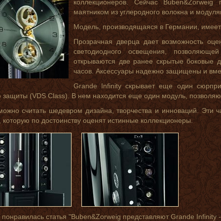
коллекционеров. Сейчас Buben&Zorweig п
маятником из углеродного волокна и модуля
Модель, производящаяся в Германии, имеет
Прозрачная дверца дает возможность оце
светодиодного освещения, позволяюще
открываются две ранее скрытые боковые д
часов. Аксессуары надежно защищены и вмес
Grande Infinity скрывает еще один сюрпр
 защиты (VDS Class). В нем находится еще один модуль, позволя
ожно считать шедевром дизайна, творчества и инноваций. Эти 
 которую по достоинству оценят истинные коллекционеры.
 понравилась статья "Buben&Zorweig представляют Grande Infinity