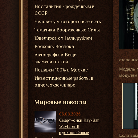
Ностальгия - рожденным в
СССР
Человеку у которого всё есть
Тематика Вооруженные Силы
Ювелирка от 1 млн рублей
Роскошь Востока
Автографы и Вещи
степенью
знаменитостей
Модель м
Подарки 100% в Москве
модулям,
Инвестиционные работы в
одном экземпляре
Мировые новости
06.08.2026
Смарт-очки Ray-Ban
Wayfarer II
вдохновлённые
Если вам