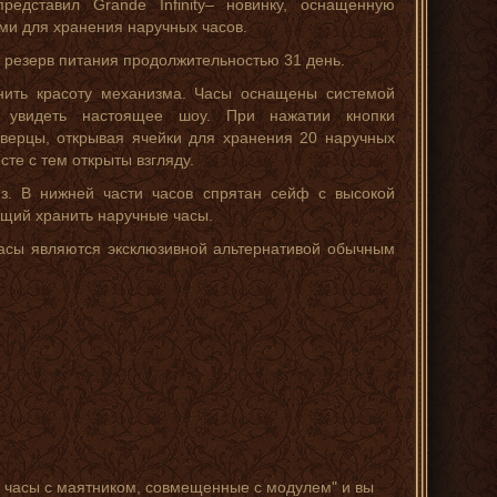
редставил Grande Infinity– новинку, оснащенную
ми для хранения наручных часов.
 резерв питания продолжительностью 31 день.
нить красоту механизма. Часы оснащены системой
й увидеть настоящее шоу. При нажатии кнопки
верцы, открывая ячейки для хранения 20 наручных
те с тем открыты взгляду.
из. В нижней части часов спрятан сейф с высокой
ющий хранить наручные часы.
часы являются эксклюзивной альтернативой обычным
 - часы с маятником, совмещенные с модулем" и вы