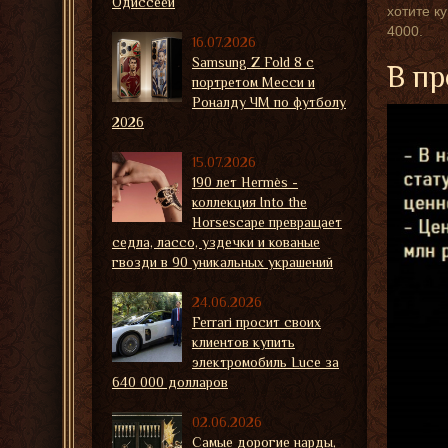
Одиссеей
хотите к
4000.
16.07.2026
Samsung Z Fold 8 с
В пр
портретом Месси и
Роналду ЧМ по футболу
2026
15.07.2026
190 лет Hermès -
коллекция Into the
Horsescape превращает
седла, лассо, уздечки и кованые
гвозди в 90 уникальных украшений
24.06.2026
Ferrari просит своих
клиентов купить
электромобиль Luce за
640 000 долларов
02.06.2026
Самые дорогие нарды,