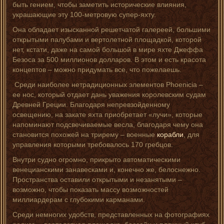
быть гением, чтобы заметить исторические влияния,
украшающие эту 100-метровую супер-яхту.
Она обладает изысканной решетчатой галереей, большими
открытыми палубами и вертолетной площадкой, которой
нет, кстати, даже на самой большой в мире яхте Джеффа
Безоса за 500 миллионов долларов. В этом и есть красота
концептов – можно придумать все, что пожелаешь.
Среди наиболее нетрадиционных элементов Phoenicia –
ее нос, который отдает дань уважения королевским судам
Древней Греции. Благодаря непревзойденному
освещению, на закате яхта приобретает «лучи», которые
напоминают подсвечиваемые весла, благодаря чему она
становится похожей на трирему – военные
корабли
, для
управления которыми требовалось 170 гребцов.
Внутри судно огромно, прикрыто автоматическими
венецианскими занавесками и, конечно же, белоснежно.
Пространства оставили открытыми и незанятыми –
возможно, чтобы показать массу возможностей
миллиардерам с глубокими карманами.
Среди немногих удобств, представленных на фотографиях