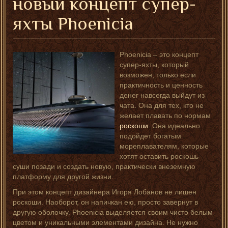
новый концепт супер-
яхты Phoenicia
Phoenicia – это концепт
супер-яхты, который
возможен, только если
практичность и ценность
денег навсегда выйдут из
чата. Она для тех, кто не
желает плавать по нормам
роскоши
. Она идеально
подойдет богатым
мореплавателям, которые
хотят оставить роскошь
суши позади и создать новую, практически внеземную
платформу для другой жизни.
При этом концепт дизайнера Игоря Лобанов не лишен
роскоши. Наоборот, он напичкан ею, просто завернут в
другую оболочку. Phoenicia выделяется своим чисто белым
цветом и уникальными элементами дизайна. Не нужно