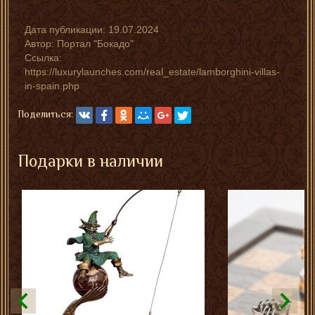
Дата публикации:
19.07.2024
Автор:
Портал "Бокадо"
Ссылка:
https://luxurylaunches.com/real_estate/lamborghini-villas-
in-spain.php
Поделиться:
Подарки в наличии