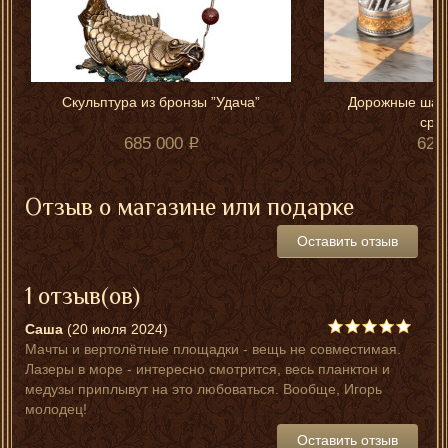
Скульптура из бронзы ”Удача”
Дорожные шах
сра
685 000
620
Отзыв о магазине или подарке
Оставить отзыв
1 отзыв(ов)
Саша
(20 июля 2024)
Мачты и вертолётные площадки - вещь не совместимая.
Лазеры в море - интересно смотрится, весь планктон и
медузы приплывут на это любоваться. Вообще, Игорь
молодец!
Оставить отзыв