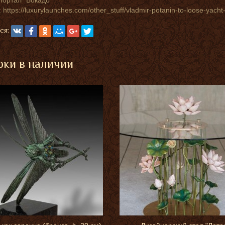
Портал "Бокадо"
 https://luxurylaunches.com/other_stuff/vladmir-potanin-to-loose-yach
ся:
ки в наличии