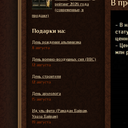
В пр
рейтинг 2026 года
(современные, в
продаже)
Подарки на:
День рождения альпинизма
8 августа
День военно-воздушных сил (ВВС)
12 августа
День строителя
12 августа
День археолога
15 августа
Ид уль-фитр (Рамадан Байрам,
Ураза Байрам)
19 августа