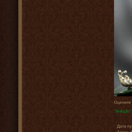
Оцените
"БоКаДо" 
Дата п