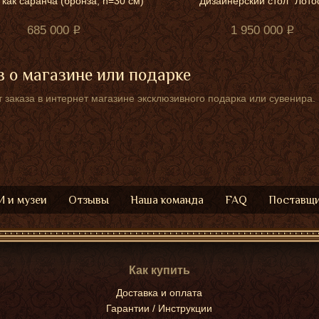
как саранча (бронза, h=30 см)
Дизайнерский стол "Лото
685 000
1 950 000
 о магазине или подарке
 заказа в интернет магазине эксклюзивного подарка или сувенира.
 и музеи
Отзывы
Наша команда
FAQ
Поставщ
Как купить
Доставка и оплата
Гарантии / Инструкции