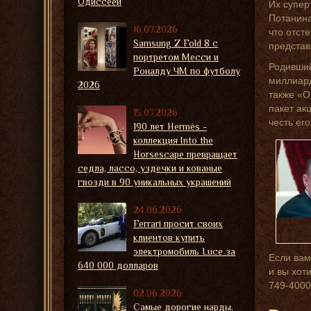
Одиссеей
Их супер
Потанина
16.07.2026
что отст
Samsung Z Fold 8 с
представ
портретом Месси и
Родивший
Роналду ЧМ по футболу
миллиард
2026
также «О
пакет ак
15.07.2026
честь ег
190 лет Hermès -
коллекция Into the
Horsescape превращает
седла, лассо, уздечки и кованые
гвозди в 90 уникальных украшений
24.06.2026
Ferrari просит своих
клиентов купить
электромобиль Luce за
Если вам
640 000 долларов
и вы хот
749-4000
02.06.2026
Самые дорогие нарды,