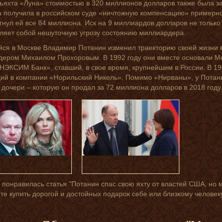
ъяхта «Луна» стоимостью в 320 миллионов долларов также была за
 получила в российском суде «ничтожную компенсацию» примерно 
егнул ей все 84 миллиона. Иск на 9 миллиардов долларов не только
ляет собой нешуточную угрозу состоянию миллиардера.
ся в Москве Владимир Потанин изменил траекторию своей жизни в
ером Михаилом Прохоровым. В 1992 году они вместе основали М
НЭКСИМ Банк», ставший, в свое время, крупнейшим в России. В 1
ций в компании «Норильский Никель». Помимо «Нирваны», у Потани
о дочери – которую он продал за 72 миллиона долларов в 2018 году
 понравилась статья "Потанин спас свою яхту от властей США, но 
ите купить дорогой и достойных подарок себе или близкому человек
.