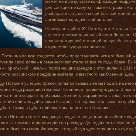
может не в результате конфискации недружес
уже санкции не кажутся такими страшными, 
разбирательствах со своей бывшей женой, и
английской юридической истории.
Почему английской? Потому что Наталья Пот
на него многомиллиардный иск в Лондоне. О
славится мировой столицей по судебным дел
имущество супругов пополам.
 Потанина во всю трудятся, чтобы приостановить иск его бывшей же
лужила свою долю» в семейном капитале за все те годы брака. Быв
 «Норильский Никель», половину дивидендов с этих долей с 2014 г
ости российского предпринимателя, известного как Осенний Дом.
оду Потанин успешно пресек попытки бывшей жены подать на него ис
онный суд разрешил госпоже Потаниной продвинуть дело. В июне
 и хотя они создают проблемы, это ничто в сравнении с тем, что о
-летний олигарх действовал быстро – он переместил свою яхту «Н
Дубае. Также в Дубае пришвартована его яхта Oceanco.
а что Потанин может выдохнуть, судя по репутации английских суд
 самых громких и дорогих дел по разводу. До недавнего времени 
воего бывшего мужа Фархада, который суд удовлетворил на сумму