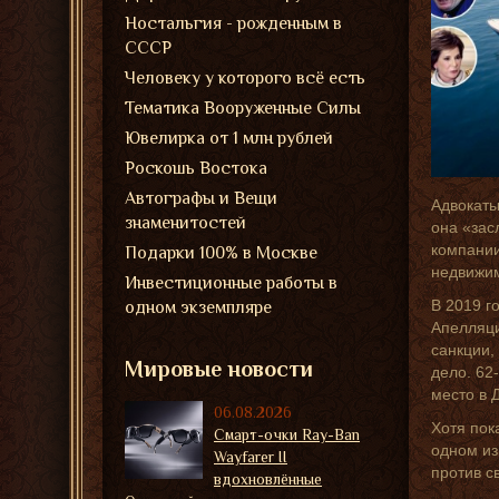
Ностальгия - рожденным в
СССР
Человеку у которого всё есть
Тематика Вооруженные Силы
Ювелирка от 1 млн рублей
Роскошь Востока
Автографы и Вещи
Адвокаты
знаменитостей
она «зас
компании
Подарки 100% в Москве
недвижим
Инвестиционные работы в
В 2019 г
одном экземпляре
Апелляци
санкции,
Мировые новости
дело. 62
место в 
06.08.2026
Хотя пок
Смарт-очки Ray-Ban
одном из
Wayfarer II
против с
вдохновлённые