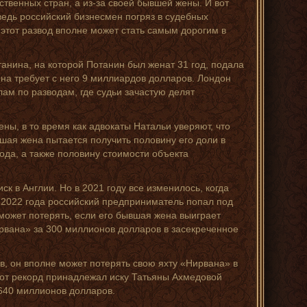
твенных стран, а из-за своей бывшей жены. И вот
ведь российский бизнесмен погряз в судебных
 этот развод вполне может стать самым дорогим в
анина, на которой Потанин был женат 31 год, подала
на требует с него 9 миллиардов долларов. Лондон
ам по разводам, где судьи зачастую делят
ны, в то время как адвокаты Натальи уверяют, что
шая жена пытается получить половину его доли в
ода, а также половину стоимости объекта
к в Англии. Но в 2021 году все изменилось, когда
 2022 года российский предприниматель попал под
н может потерять, если его бывшая жена выиграет
ирвана» за 300 миллионов долларов в засекреченное
ов, он вполне может потерять свою яхту «Нирвана» в
этот рекорд принадлежал иску Татьяны Ахмедовой
 640 миллионов долларов.