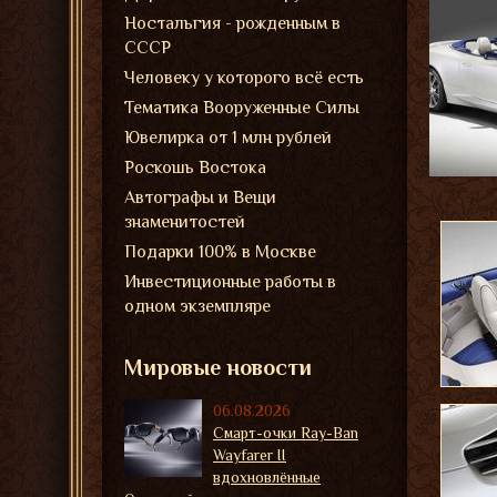
Ностальгия - рожденным в
СССР
Человеку у которого всё есть
Тематика Вооруженные Силы
Ювелирка от 1 млн рублей
Роскошь Востока
Автографы и Вещи
знаменитостей
Подарки 100% в Москве
Инвестиционные работы в
одном экземпляре
Мировые новости
06.08.2026
Смарт-очки Ray-Ban
Wayfarer II
вдохновлённые