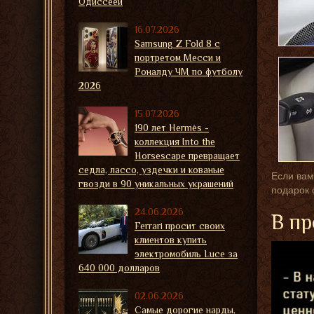
Одиссеей
16.07.2026
Samsung Z Fold 8 с
портретом Месси и
Роналду ЧМ по футболу
2026
15.07.2026
190 лет Hermès -
коллекция Into the
Horsescape превращает
седла, лассо, уздечки и кованые
Если вам
гвозди в 90 уникальных украшений
подарок 
24.06.2026
В пр
Ferrari просит своих
клиентов купить
электромобиль Luce за
640 000 долларов
02.06.2026
Самые дорогие нарды,