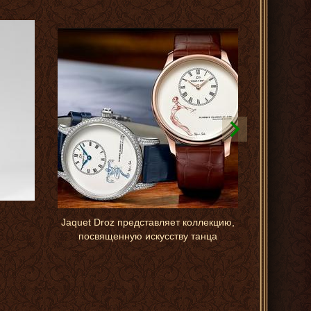
Jaquet Droz представляет коллекцию,
Samsung об
посвященную искусству танца
телефон