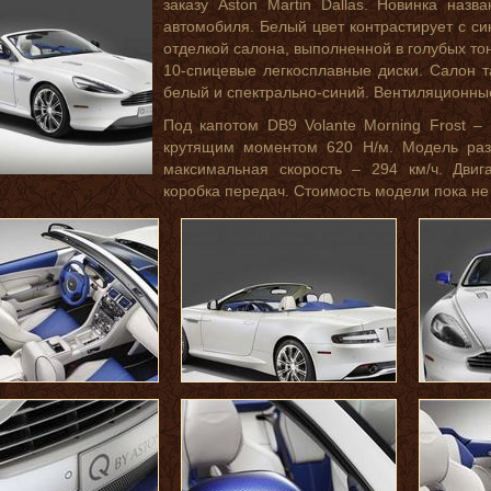
заказу Aston Martin Dallas. Новинка назв
автомобиля. Белый цвет контрастирует с си
отделкой салона, выполненной в голубых то
10-спицевые легкосплавные диски. Салон т
белый и спектрально-синий. Вентиляционные
Под капотом DB9 Volante Morning Frost –
крутящим моментом 620 Н/м. Модель разг
максимальная скорость – 294 км/ч. Двиг
коробка передач. Стоимость модели пока не