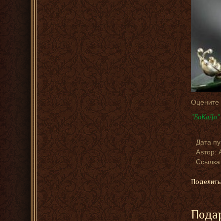
Оцените
"БоКаДо" 
Дата п
Автор:
Ссылка:
Поделить
Подар