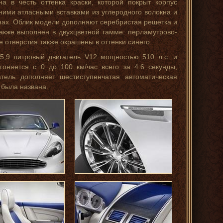
ана в честь оттенка краски, которой покрыт корпус
ними атласными вставками из углеродного волокна и
нах. Облик модели дополняют серебристая решетка и
акже выполнен в двухцветной гамме: перламутрово-
 отверстия также окрашены в оттенки синего.
 5,9 литровый двигатель V12 мощностью 510 л.с. и
оняется с 0 до 100 км/час всего за 4.6 секунды;
атель дополняет шестиступенчатая автоматическая
 была названа.