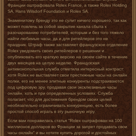
Франции оштрафовала Rolex France, а также Rolex Holding
SA, Hans Wilsdorf Foundation и Rolex SA.
Знаменитому бренду это не сулит ничего хорошего, так как
может повлечь за собой закрытие канала сбыта к
разочарованию потребителей, которым и без того тяжело
найти любимые часы, да и для ритейлеров это не
праздник. Штраф также заставляет французское отделение
Rolex уведомить своих ритейлеров о решении и
опубликовать его краткую версию на своем сайте в течение
двух месяцев на целую неделю. Французская
антимонопольная служба отметила интересный контраст:
хотя Rolex не выставляет свои престижные часы на онлайн
полки, его не менее элитные конкуренты подстраиваются
под цифровую эру, продавая свои эксклюзивные часы
онлайн, хоть и при определенных условиях. Служба
полагает, что для достижения брендом своих целей
необязательно ограничивать конкуренцию, есть более
простой способ играть в эту рыночную игру.
Если вам понравилась статья "Rolex оштрафован на 100
миллионов долларов во Франции за запрет продавать свои
часы онлайн" и вы хотите купить дорогой и достойных