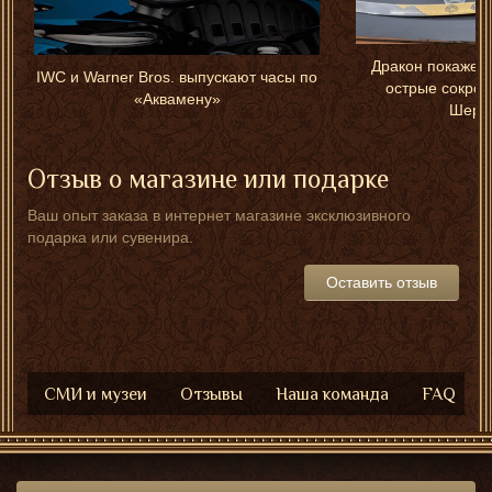
Дракон покажет 
IWC и Warner Bros. выпускают часы по
острые сокров
«Аквамену»
Шере
Отзыв о магазине или подарке
Ваш опыт заказа в интернет магазине эксклюзивного
подарка или сувенира.
Оставить отзыв
СМИ и музеи
Отзывы
Наша команда
FAQ