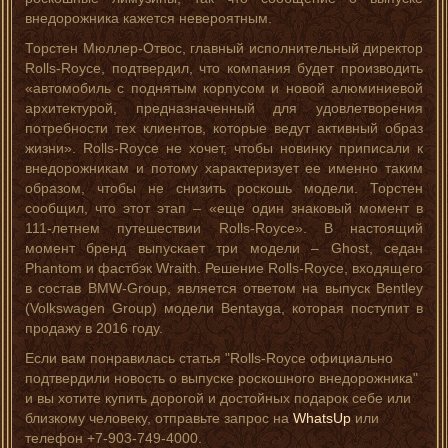
внедорожника кажется невероятным.
Торстен Мюллер-Отвос, главный исполнительный директор
Rolls-Royce, подтвердил, что компания будет производить
«автомобиль с поднятым корпусом и новой алюминиевой
архитектурой, предназначенный для удовлетворения
потребности тех клиентов, которые ведут активный образ
жизни». Rolls-Royce не хочет, чтобы новинку приписали к
внедорожникам и потому характеризует ее именно таким
образом, чтобы не снизить роскошь модели. Торстен
сообщил, что этот этап – «еще один знаковый момент в
111-летнем путешествии Rolls-Royce». В настоящий
момент бренд выпускает три модели – Ghost, седан
Phantom и фастбэк Wraith. Решение Rolls-Royce, входящего
в состав BMW-Group, является ответом на выпуск Bentley
(Volkswagen Group) модели Bentayga, которая поступит в
продажу в 2016 году.
Если вам понравилась статья "Rolls-Royce официально
подтвердили новость о выпуске роскошного внедорожника"
и вы хотите купить дорогой и достойных подарок себе или
близкому человеку, отправьте запрос на
WhatsUp
или
телефон +7-903-749-4000.