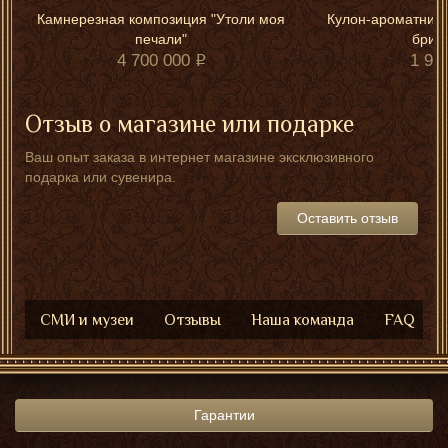
Камнерезная композиция "Утоли моя
Кулон-ароматница 
печали"
брил
4 700 000
1 90
Отзыв о магазине или подарке
Ваш опыт заказа в интернет магазине эксклюзивного
подарка или сувенира.
Оставить отзыв
СМИ и музеи
Отзывы
Наша команда
FAQ
Гарантии