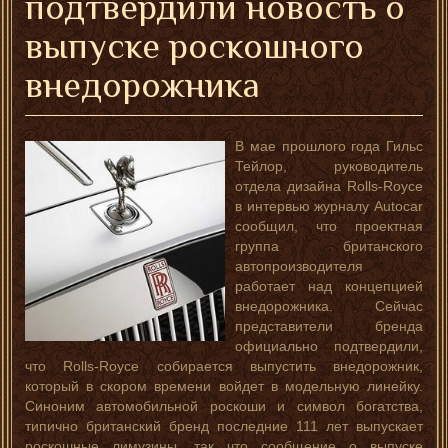
подтвердили новость о
выпуске роскошного
внедорожника
В мае прошлого года Гильс
Тейлор, руководитель
отдела дизайна Rolls-Royce
в интервью журналу Autocar
сообщил, что проектная
группа британского
автопроизводителя
работает над концепцией
внедорожника. Сейчас
представители бренда
официально подтвердили,
что Rolls-Royce собирается выпустить внедорожник,
который в скором времени войдет в модельную линейку.
Синоним автомобильной роскоши и символ богатства,
типично британский бренд последние 111 лет выпускает
роскошные лимузины, так что сообщение о выпуске