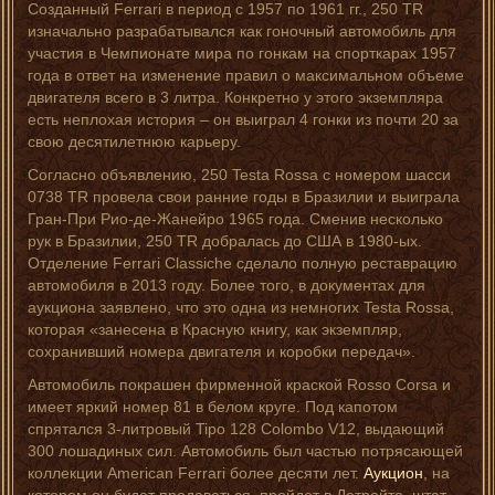
Созданный Ferrari в период с 1957 по 1961 гг., 250 TR
изначально разрабатывался как гоночный автомобиль для
участия в Чемпионате мира по гонкам на спорткарах 1957
года в ответ на изменение правил о максимальном объеме
двигателя всего в 3 литра. Конкретно у этого экземпляра
есть неплохая история – он выиграл 4 гонки из почти 20 за
свою десятилетнюю карьеру.
Согласно объявлению, 250 Testa Rossa с номером шасси
0738 TR провела свои ранние годы в Бразилии и выиграла
Гран-При Рио-де-Жанейро 1965 года. Сменив несколько
рук в Бразилии, 250 TR добралась до США в 1980-ых.
Отделение Ferrari Classiche сделало полную реставрацию
автомобиля в 2013 году. Более того, в документах для
аукциона заявлено, что это одна из немногих Testa Rossa,
которая «занесена в Красную книгу, как экземпляр,
сохранивший номера двигателя и коробки передач».
Автомобиль покрашен фирменной краской Rosso Corsa и
имеет яркий номер 81 в белом круге. Под капотом
спрятался 3-литровый Tipo 128 Colombo V12, выдающий
300 лошадиных сил. Автомобиль был частью потрясающей
коллекции American Ferrari более десяти лет.
Аукцион
, на