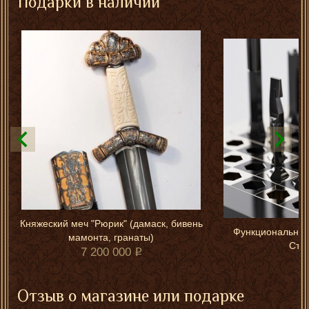
Подарки в наличии
Княжеский меч "Рюрик" (дамаск, бивень
Функциональные
мамонта, гранаты)
Стр
7 200 000
Отзыв о магазине или подарке