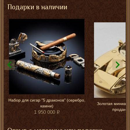
Подарки в наличии
Набор для сигар "5 драконов" (серебро,
Золотая миниатю
камни)
продана 
1 950 000