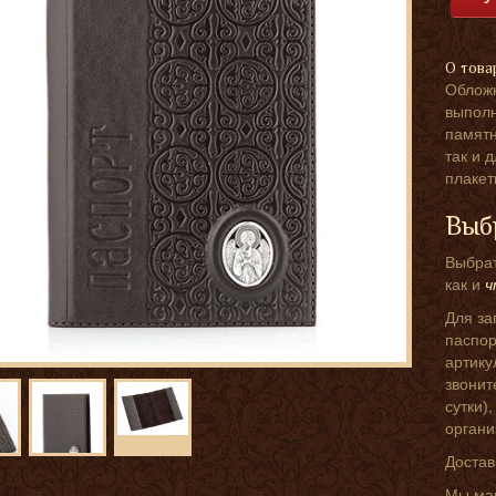
О това
Обложк
выполн
памятн
так и 
плакет
Выб
Выбрат
как и
ч
Для за
паспор
артику
звонит
сутки)
органи
Достав
Мы мак