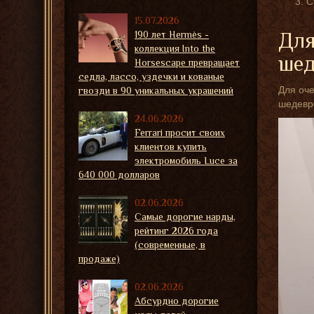
С
15.07.2026
190 лет Hermès -
Для
коллекция Into the
шед
Horsescape превращает
седла, лассо, уздечки и кованые
Для оче
гвозди в 90 уникальных украшений
шедевро
24.06.2026
Ferrari просит своих
клиентов купить
электромобиль Luce за
640 000 долларов
02.06.2026
Самые дорогие нарды,
рейтинг 2026 года
(современные, в
продаже)
02.06.2026
Абсурдно дорогие