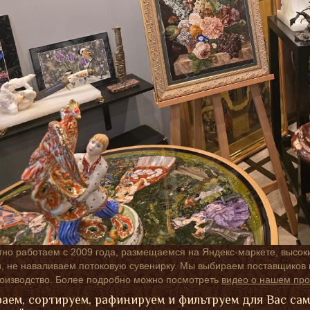
но работаем с 2009 года, размещаемся на Яндекс-маркете, высок
 не наваливаем потоковую сувенирку. Мы выбираем поставщиков п
роизводство. Более подробно можно посмотреть
видео о нашем про
аем, сортируем, рафинируем и фильтруем для Вас са