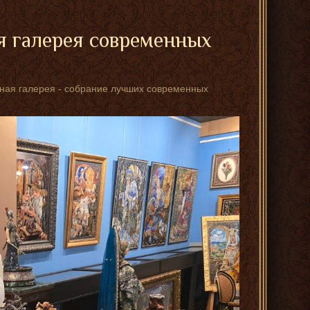
я галерея современных
стная галерея - собрание лучших современных