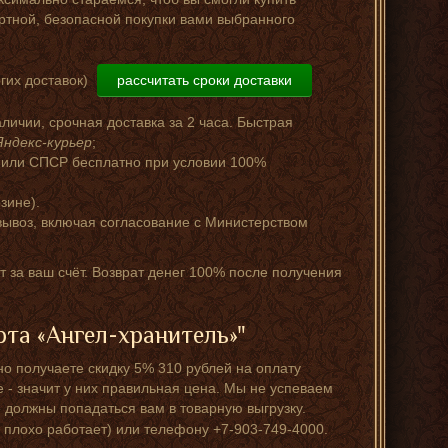
ртной, безопасной покупки вами выбранного
гих доставок)
рассчитать сроки доставки
аличии, срочная доставка за 2 часа. Быстрая
Яндекс-курьер
;
 или СПСР бесплатно при условии 100%
зине).
ывоз, включая согласование с Министерством
т за ваш счёт. Возврат денег 100% после получения
та «Ангел-хранитель»"
о получаете скидку 5% 310 рублей на оплату
е - значит у них правильная цена. Мы не успеваем
 должны попадаться вам в товарную выгрузку.
 плохо работает) или телефону +7-903-749-4000.