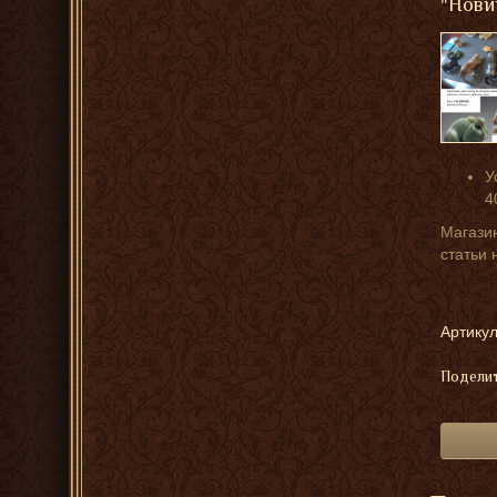
"Нови
У
4
Магазин
статьи 
Артикул
Поделит