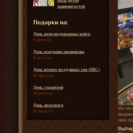
часы детей
знаменитостей
Подарки на:
День железнодорожных войск
6 августа
День рождения альпинизма
8 августа
День военно-воздушных сил (ВВС)
12 августа
День строителя
12 августа
День археолога
Мы чест
15 августа
вещами,
своё п
Выбир