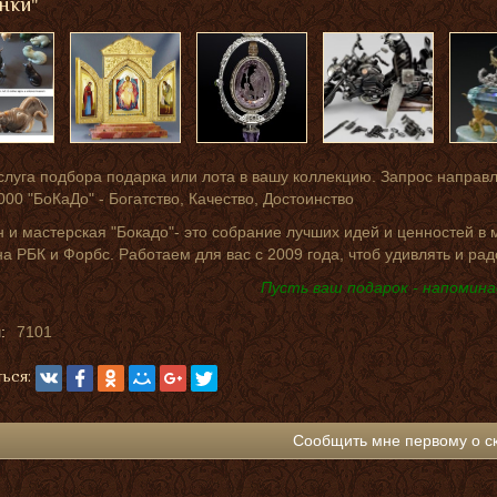
нки"
слуга подбора подарка или лота в вашу коллекцию. Запрос направ
000 "БоКаДо" - Богатство, Качество, Достоинство
 и мастерская "Бокадо"- это собрание лучших идей и ценностей в
на РБК и Форбс. Работаем для вас с 2009 года, чтоб удивлять и рад
Пусть ваш подарок - напомина
:
7101
ься:
Сообщить мне первому о с