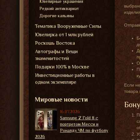
Ювелирные украшения
выбран
Редкий антиквариат
изделия
Дорогие кальяны
Отправк
Тематика Вооруженные Силы
Ювелирка от 1 млн рублей
Б
Роскошь Востока
д
Д
Автографы и Вещи
п
знаменитостей
О
Подарки 100% в Москве
П
Инвестиционные работы в
к
одном экземпляре
Если не
товара
Мировые новости
Бону
16.07.2026
П
Samsung Z Fold 8 с
с
портретом Месси и
о
Роналду ЧМ по футболу
У
2026