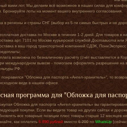
ный вами лот. Мы делаем всё возможное в наших силах для комфо
. Бронируйте лоты на момент вашего внутреннего согласования.
а в регионы и страны СНГ (выбор из 5-ти самых быстрых и не доро
есплатная доставка по Москве в течение 1-2 дней. Для товаров в н
оставка арт. 7101 по Москве курьерской службой
Достависта
или
оставка в ваш город транспортной компанией СДЭК, ПониЭкспресс
редоплаты;
плата возможна по безналичному расчёту (счёт выставляется в Кор
ри международном вывозе - помогаем оформлять разрешение на в
ультуры РФ.
 понравился "Обложка для паспорта «Ангел-хранитель»", то возвра
 исходном виде в нашем офисе.
сная программа для "Обложка для паспор
окупая Обложка для паспорта «Ангел-хранитель» вы гарантированн
ледующей покупки. Если вы видите товар на других сайтах и дорож
бновлять все товарные позиции плюс товары старше 12 месяцев не
знайте, как оплатить
5 890
рублей
вместо
6 200
по
WhatsUp
(сейчас