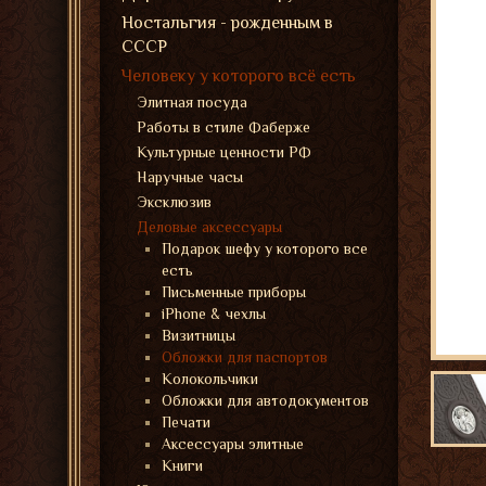
Ностальгия - рожденным в
СССР
Человеку у которого всё есть
Элитная посуда
Работы в стиле Фаберже
Культурные ценности РФ
Наручные часы
Эксклюзив
Деловые аксессуары
Подарок шефу у которого все
есть
Письменные приборы
iPhone & чехлы
Визитницы
Обложки для паспортов
Колокольчики
Обложки для автодокументов
Печати
Аксессуары элитные
Книги