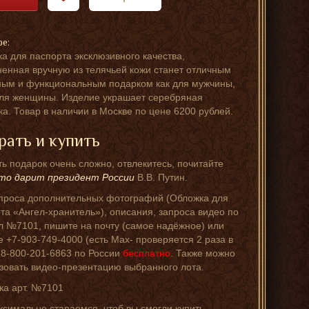
ре:
а для паспорта эксклюзивного качества,
енная вручную из телячьей кожи станет отличным
ым и функциональным подарком как для мужчины,
для женщины. Изделие украшает серебряная
ка. Товар в наличии в Москве по цене 6200 рублей.
рать и купить
ь подарок очень сложно, отвлекитесь, почитайте
то дарит президент России
В.В. Путин.
проса дополнительных фотографий (Обложка для
та «Ангел-хранитель»), описания, запроса видео по
л №7101, пишите на почту (самое надёжное) или
е +7-903-749-4000 (есть Мах- проверяется 2 раза в
, 8-800-201-6863 по России
бесплатно
. Также можно
зовать видео-презентацию выбранного лота.
ка арт. №7101
симально стараемся, чтоб вы смогли купить