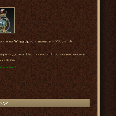
ляйте на
WhatsUp
или звоните +7-903-749-
 мире подарков. Нас снимали НТВ, про нас писали
овать вас.
ет о вас!
кидке