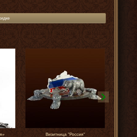
кидке
я»
Визитница "Россия"
Чарки "