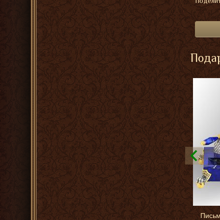
Поделит
Подар
Письм