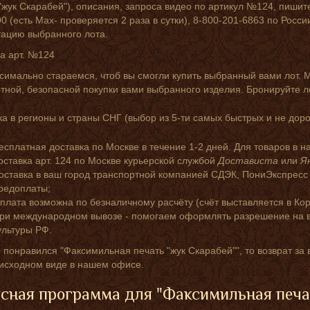
"жук Скарабей"), описания, запроса видео по артикул №124, пишит
0 (есть Мах- проверяется 2 раза в сутки), 8-800-201-6863 по Росс
тацию выбранного лота.
а арт. №124
симально стараемся, чтоб вы смогли купить выбранный вами лот. 
ной, безопасной покупки вами выбранного изделия. Бронируйте л
а в регионы и страны СНГ (выбор из 5-ти самых быстрых и не доро
есплатная доставка по Москве в течение 1-2 дней. Для товаров в н
оставка арт. 124 по Москве курьерской службой
Достависта
или
Я
оставка в ваш город транспортной компанией СДЭК, ПониЭкспресс
редоплаты;
плата возможна по безналичному расчёту (счёт выставляется в Кор
ри международном вывозе - помогаем оформлять разрешение на в
ультуры РФ.
 понравился "Факсимильная печать "жук Скарабей"", то возврат за
 исходном виде в нашем офисе.
сная программа для "Факсимильная печа