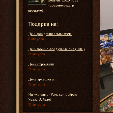
рейтинг 2026 года
(современные, в
продаже)
Подарки на:
День рождения альпинизма
8 августа
День военно-воздушных сил (ВВС)
12 августа
День строителя
12 августа
День археолога
15 августа
Ид уль-фитр (Рамадан Байрам,
Ураза Байрам)
19 августа