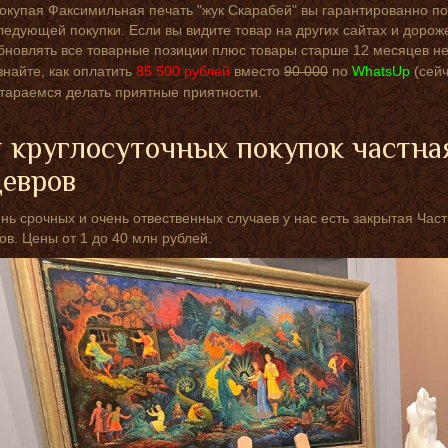
окупая Факсимильная печать "жук Скарабей" вы гарантированно по
ледующей покупки. Если вы видите товар на других сайтах и дорож
бновлять все товарные позиции плюс товары старше 12 месяцев не
знайте, как оплатить
85 500
рублей
вместо
90 000
по
WhatsUp
(сей
тараемся делать приятные приятности.
 круглосуточных покупок частна
евров
нь срочных и очень отвественных случаев у нас есть закрытая Ча
в. Цены от 1 до 40 млн рублей.