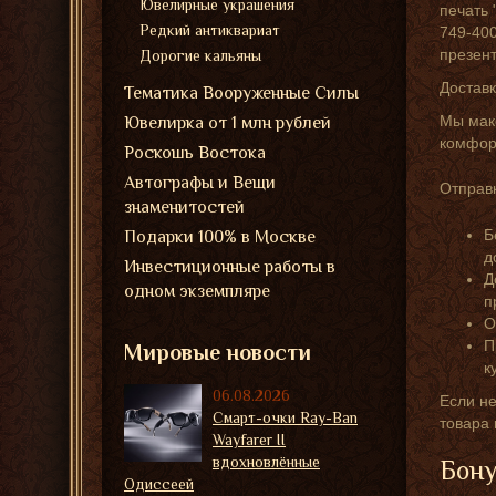
Ювелирные украшения
печать 
Редкий антиквариат
749-400
презен
Дорогие кальяны
Доставк
Тематика Вооруженные Силы
Мы мак
Ювелирка от 1 млн рублей
комфорт
Роскошь Востока
Автографы и Вещи
Отправк
знаменитостей
Б
Подарки 100% в Москве
д
Инвестиционные работы в
Д
одном экземпляре
п
О
П
Мировые новости
к
06.08.2026
Если не
Смарт-очки Ray-Ban
товара
Wayfarer II
вдохновлённые
Бону
Одиссеей