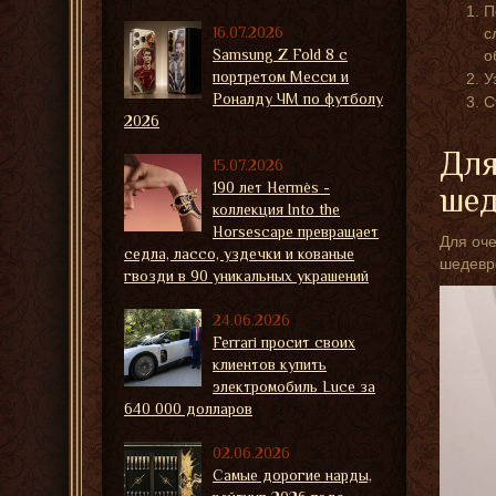
П
16.07.2026
с
Samsung Z Fold 8 с
о
портретом Месси и
У
Роналду ЧМ по футболу
С
2026
Для
15.07.2026
190 лет Hermès -
шед
коллекция Into the
Horsescape превращает
Для оче
седла, лассо, уздечки и кованые
шедевро
гвозди в 90 уникальных украшений
24.06.2026
Ferrari просит своих
клиентов купить
электромобиль Luce за
640 000 долларов
02.06.2026
Самые дорогие нарды,