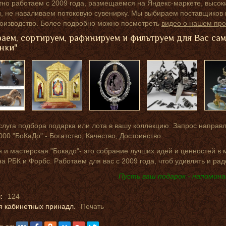
но работаем с 2009 года, размещаемся на Яндекс-маркете, высок
 не наваливаем потоковую сувенирку. Мы выбираем поставщиков п
роизводство. Более подробно можно посмотреть
видео о нашем про
аем, сортируем, рафинируем и фильтруем для Вас са
нки"
слуга подбора подарка или лота в вашу коллекцию. Запрос направ
000 "БоКаДо" - Богатство, Качество, Достоинство
 и мастерская "Бокадо"- это собрание лучших идей и ценностей в
на РБК и Форбс. Работаем для вас с 2009 года, чтоб удивлять и рад
Пусть ваш подарок - напомина
:
124
я кабинетных принадл.
Печать