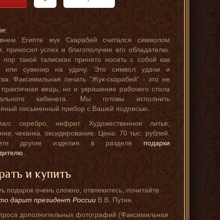
ре:
внем Египте жук Скарабей считался символом
я, приносил успех и благополучие его обладателю.
 пор такой талисман принято носить с собой как
г или сувенир на удачу. Это символ удачи и
тва. Факсимильная печать "Жук-скарабей" - это не
 практичная вещь, но и украшение рабочего стола
иального кабинета. Мы готовы исполнить
яный письменный прибор с Вашей подписью.
иал: серебро, нефрит. Художественное литье,
ние, чеканка, оксидирование. Цена: 70 тыс. рублей.
рите другие изделия в разделе
подарки
одителю
.
рать и купить
ь подарок очень сложно, отвлекитесь, почитайте
то дарит президент России
В.В. Путин.
проса дополнительных фотографий (Факсимильная