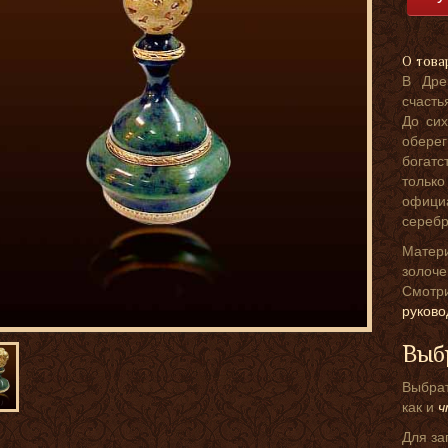
О това
В Дре
счасть
До сих
обере
богатс
только
офиц
серебр
Матер
золоче
Смот
руков
Выб
Выбрат
как и
ч
Для за