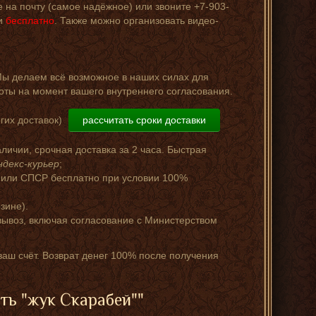
е на почту (самое надёжное) или звоните +7-903-
ии
бесплатно
. Также можно организовать видео-
Мы делаем всё возможное в наших силах для
оты на момент вашего внутреннего согласования.
гих доставок)
рассчитать сроки доставки
аличии, срочная доставка за 2 часа. Быстрая
ндекс-курьер
;
 или СПСР бесплатно при условии 100%
зине).
ывоз, включая согласование с Министерством
 ваш счёт. Возврат денег 100% после получения
ть "жук Скарабей""