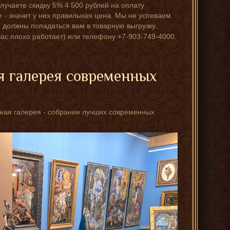
лучаете скидку 5% 4 500 рублей на оплату
е - значит у них правильная цена. Мы не успеваем
 должны попадаться вам в товарную выгрузку.
час плохо работает) или телефону +7-903-749-4000.
я галерея современных
стная галерея - собрание лучших современных