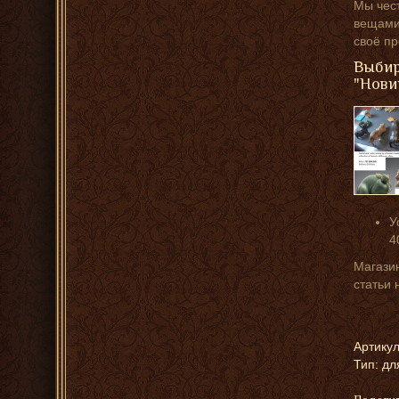
Мы чест
вещами,
своё п
Выбир
"Нови
У
4
Магазин
статьи 
Артикул
Тип: дл