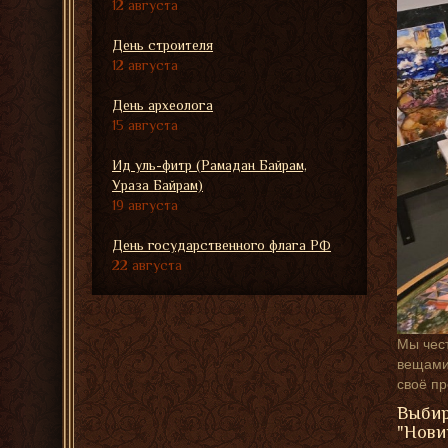
12 августа
День строителя
12 августа
День археолога
15 августа
Ид уль-фитр (Рамадан Байрам,
Ураза Байрам)
19 августа
День государственного флага РФ
22 августа
Мы чест
вещами,
своё п
Выбир
"Нови