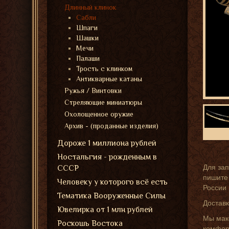
Длинный клинок
Сабли
Шпаги
Шашки
Мечи
Палаши
Трость с клинком
Антикварные катаны
Ружья / Винтовки
Стреляющие миниатюры
Охолощенное оружие
Архив - (проданные изделия)
Дороже 1 миллиона рублей
Ностальгия - рожденным в
Для за
СССР
пишите 
Человеку у которого всё есть
России
Тематика Вооруженные Силы
Доставк
Ювелирка от 1 млн рублей
Мы мак
Роскошь Востока
комфорт