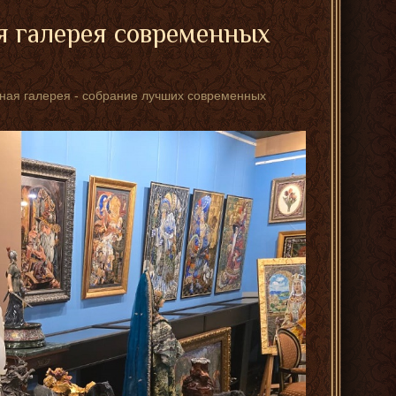
я галерея современных
стная галерея - собрание лучших современных