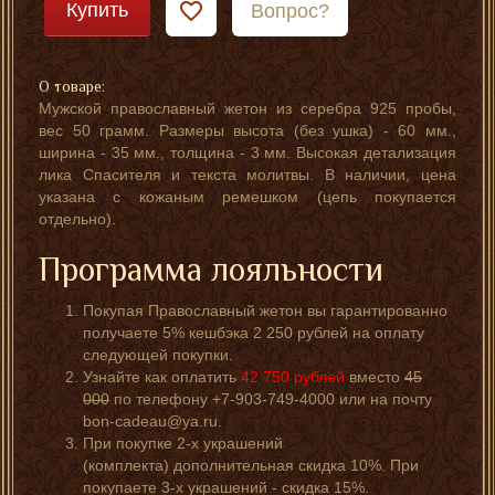
Купить
Вопрос?
О товаре:
Мужской православный жетон из серебра 925 пробы,
вес 50 грамм. Размеры высота (без ушка) - 60 мм.,
ширина - 35 мм., толщина - 3 мм. Высокая детализация
лика Спасителя и текста молитвы. В наличии, цена
указана с кожаным ремешком (цепь покупается
отдельно).
Программа лояльности
Покупая Православный жетон вы гарантированно
получаете 5% кешбэка 2 250 рублей на оплату
следующей покупки.
Узнайте как оплатить
42 750
рублей
вместо
45
000
по телефону +7-903-749-4000 или на почту
bon-cadeau@ya.ru.
При покупке 2-х украшений
(комплекта) дополнительная скидка 10%. При
покупаете 3-х украшений - скидка 15%.