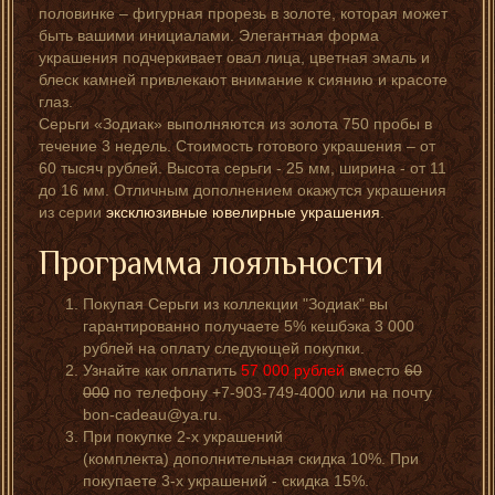
половинке – фигурная прорезь в золоте, которая может
быть вашими инициалами. Элегантная форма
украшения подчеркивает овал лица, цветная эмаль и
блеск камней привлекают внимание к сиянию и красоте
глаз.
Серьги «Зодиак» выполняются из золота 750 пробы в
течение 3 недель. Стоимость готового украшения – от
60 тысяч рублей. Высота серьги - 25 мм, ширина - от 11
до 16 мм. Отличным дополнением окажутся украшения
из серии
эксклюзивные ювелирные украшения
.
Программа лояльности
Покупая Серьги из коллекции "Зодиак" вы
гарантированно получаете 5% кешбэка 3 000
рублей на оплату следующей покупки.
Узнайте как оплатить
57 000
рублей
вместо
60
000
по телефону +7-903-749-4000 или на почту
bon-cadeau@ya.ru.
При покупке 2-х украшений
(комплекта) дополнительная скидка 10%. При
покупаете 3-х украшений - скидка 15%.