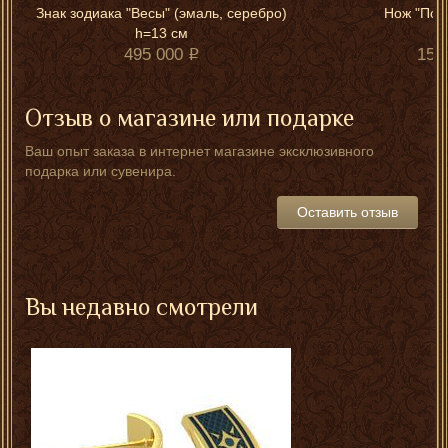
Знак зодиака "Весы" (эмаль, серебро)
Нож "Под
h=13 см
495 000
150
Отзыв о магазине или подарке
Ваш опыт заказа в интернет магазине эксклюзивного
подарка или сувенира.
Оставить отзыв
Вы недавно смотрели