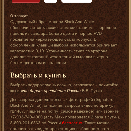
О товаре:
Сдержанный образ модели Black And White
обеспечивается классическим сочетанием – передняя
панель из сапфира белого цвета и черное PVD-
покрытие на нержавеющей стали корпуса. В
оформлении клавиши выбора используется бриллиант
каратностью 0,19. Утонченность стиля смартфона
дополняет кожаный чехол тонкой выделки в черно-
белом цветовом исполнении.
Выбрать и купить
Выбрать подарок очень сложно, отвлекитесь, почитайте
как и
что дарит президент России
В.В. Путин.
Для запроса дополнительных фотографий (Signature
Black And White), описания, запроса видео по артикул
№4487, пишите на почту (самое надёжное) или звоните
+7-903-749-4000 (есть Мах- проверяется 2 раза в сутки),
8-800-201-6863 по России
бесплатно
. Также можно
организовать видео-презентацию выбранного лота.