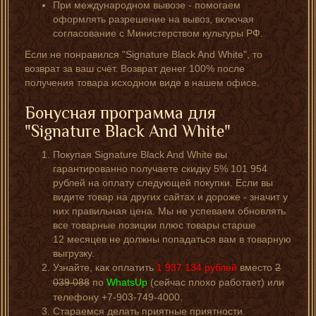
При международном вывозе - помогаем
оформлять разрешение на вывоз, включая
согласование с Министерством культуры РФ.
Если не понравился "Signature Black And White", то
возврат за ваш счёт. Возврат денег 100% после
получения товара исходном виде в нашем офисе.
Бонусная программа для
"Signature Black And White"
Покупая Signature Black And White вы
гарантированно получаете скидку 5% 101 954
рублей на оплату следующей покупки. Если вы
видите товар на других сайтах и дороже - значит у
них правильная цена. Мы не успеваем обновлять
все товарные позиции плюс товары старше
12 месяцев не должны попадаться вам в товарную
выгрузку.
Узнайте, как оплатить
1 937 134
рублей
вместо
2
039 088
по
WhatsUp
(сейчас плохо работает) или
телефону +7-903-749-4000.
Стараемся делать приятные приятности.