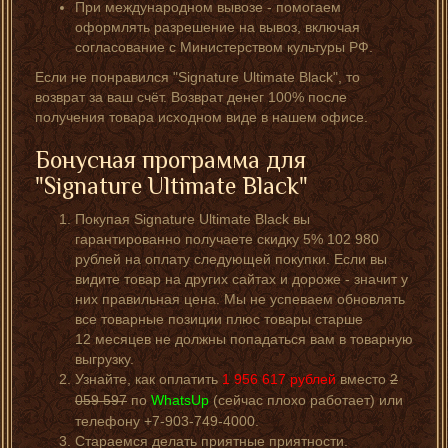
При международном вывозе - помогаем
оформлять разрешение на вывоз, включая
согласование с Министерством культуры РФ.
Если не понравился "Signature Ultimate Black", то
возврат за ваш счёт. Возврат денег 100% после
получения товара исходном виде в нашем офисе.
Бонусная программа для
"Signature Ultimate Black"
Покупая Signature Ultimate Black вы
гарантированно получаете скидку 5% 102 980
рублей на оплату следующей покупки. Если вы
видите товар на других сайтах и дороже - значит у
них правильная цена. Мы не успеваем обновлять
все товарные позиции плюс товары старше
12 месяцев не должны попадаться вам в товарную
выгрузку.
Узнайте, как оплатить
1 956 617
рублей
вместо
2
059 597
по
WhatsUp
(сейчас плохо работает) или
телефону +7-903-749-4000.
Стараемся делать приятные приятности.