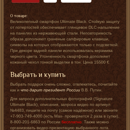
О товаре:
Великолепный смартфон Ultimate Black. Стойкую защиту
от потертостей обеспечивает глянцевое DLC-напыление
на панелях из нержавеющей стали. Неповторимость
образа дополняют граненые сапфировые клавиши,
символы на которых отображаются только с подсветкой.
При декоре задней панели использовалась керамика
черного цвета. Утонченность смартфона дополняет
кожаный чехол тонкой выделки в тон. Цена 15500 €.
Выбрать и купить
Выбрать подарок очень сложно, отвлекитесь, почитайте
как и
что дарит президент России
В.В. Путин.
Для запроса дополнительных фотографий (Signature
Ultimate Black), описания, запроса видео по артикул
№4483, пишите на почту (самое надёжное) или звоните
+7-903-749-4000 (есть Мах- проверяется 2 раза в сутки),
8-800-201-6863 по России
бесплатно
. Также можно
организовать видео-презентацию выбранного лота.