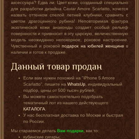
аксессуара? Едва ли. Цвет кожи, созданный специально
для разработки дизайна Caviar Amore Scarlatto, хочется
назвать оттенком спелой летней клубники, сравнить с
цветом драгоценного рубина! Неповторимая фактура
экзотической кожи анаконды создает особый рельеф
поверхности и привносит в эту царскую, величественную
модель неожиданно непокорное, роковое настроение.
Чувственный и роковой
подарок на юбилей женщине
в
наличии и готов к продаже.
Данный товар продан
Если вам нужен похожий на "iPhone 5 Amore
Scarlatto", пишите на
WhatsUp
, индивидуальный
подбор, цены от 500 тысяч рублей;
Вы можете самостоятельно подобрать
тематичный лот из нашего действующего
КАТАЛОГА
.
У нас бесплатная доставка по Москве и быстрая
по России.
Мы стараемся делать
Вам подарки,
как то:
кубинские сигары;