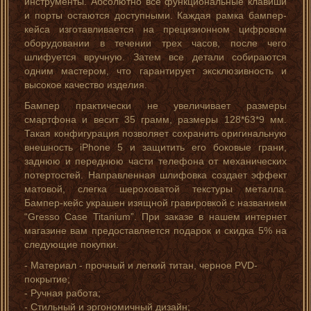
инструменты. Абсолютно все функциональные клавиши
и порты остаются доступными. Каждая рамка бампер-
кейса изготавливается на прецизионном цифровом
оборудовании в течении трех часов, после чего
шлифуется вручную. Затем все детали собираются
одним мастером, что гарантирует эксклюзивность и
высокое качество изделия.
Бампер практически не увеличивает размеры
смартфона и весит 35 грамм, размеры 128*63*9 мм.
Такая конфигурация позволяет сохранить оригинальную
внешность iPhone 5 и защитить его боковые грани,
заднюю и переднюю части телефона от механических
потертостей. Направленная шлифовка создает эффект
матовой, слегка шероховатой текстуры металла.
Бампер-кейс украшен изящной гравировкой с названием
“Gresso Case Titanium”. При заказе в нашем интернет
магазине вам предоставляется подарок и скидка 5% на
следующие покупки.
- Материал - прочный и легкий титан, черное PVD-
покрытие;
- Ручная работа;
- Стильный и эргономичный дизайн;