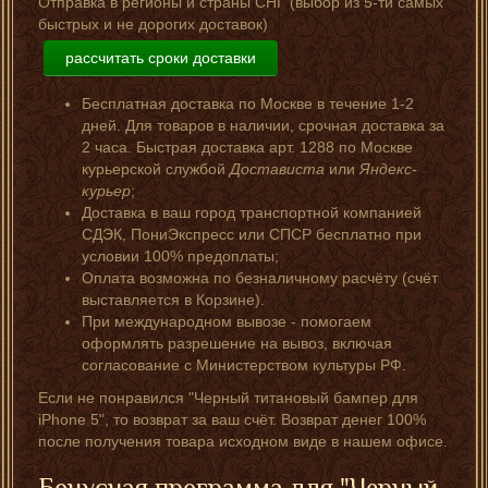
Отправка в регионы и страны СНГ (выбор из 5-ти самых
быстрых и не дорогих доставок)
рассчитать сроки доставки
Бесплатная доставка по Москве в течение 1-2
дней. Для товаров в наличии, срочная доставка за
2 часа. Быстрая доставка арт. 1288 по Москве
курьерской службой
Достависта
или
Яндекс-
курьер
;
Доставка в ваш город транспортной компанией
СДЭК, ПониЭкспресс или СПСР бесплатно при
условии 100% предоплаты;
Оплата возможна по безналичному расчёту (счёт
выставляется в Корзине).
При международном вывозе - помогаем
оформлять разрешение на вывоз, включая
согласование с Министерством культуры РФ.
Если не понравился "Черный титановый бампер для
iPhone 5", то возврат за ваш счёт. Возврат денег 100%
после получения товара исходном виде в нашем офисе.
Бонусная программа для "Черный