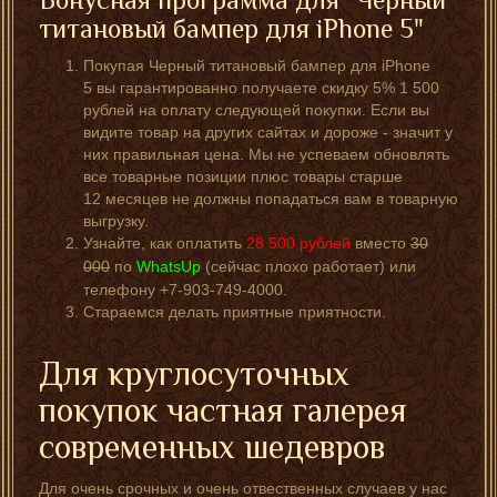
титановый бампер для iPhone 5"
Покупая Черный титановый бампер для iPhone
5 вы гарантированно получаете скидку 5% 1 500
рублей на оплату следующей покупки. Если вы
видите товар на других сайтах и дороже - значит у
них правильная цена. Мы не успеваем обновлять
все товарные позиции плюс товары старше
12 месяцев не должны попадаться вам в товарную
выгрузку.
Узнайте, как оплатить
28 500
рублей
вместо
30
000
по
WhatsUp
(сейчас плохо работает) или
телефону +7-903-749-4000.
Стараемся делать приятные приятности.
Для круглосуточных
покупок частная галерея
современных шедевров
Для очень срочных и очень отвественных случаев у нас