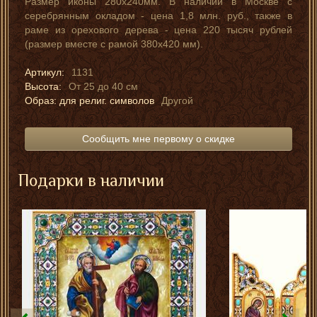
Размер иконы 280х240мм. В наличии в Москве с
серебрянным окладом - цена 1,8 млн. руб., также в
раме из орехового дерева - цена 220 тысяч рублей
(размер вместе с рамой 380х420 мм).
Артикул:
1131
Высота:
От 25 до 40 см
Образ: для религ. символов
Другой
Сообщить мне первому о скидке
Подарки в наличии