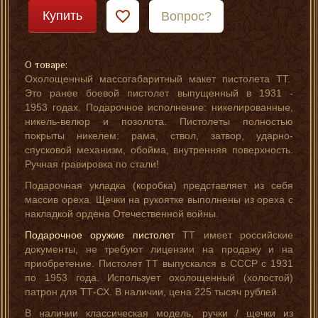
Купить
Вопрос?
О товаре:
Охолощенный массогабаритный макет пистолета ТТ.
Это ранее боевой пистолет выпущенный в 1931 -
1953 годах. Подарочное исполнение: никелированные,
никель-велюр и позолота. Пистолеты полностью
покрыты никелем: рама, ствол, затвор, ударно-
спусковой механизм, обойма, внутренняя поверхность.
Ручная гравировка по стали!
Подарочная укладка (коробка) представляет из себя
массив ореха. Щечки на рукоятке выполнены из ореха с
накладкой ордена Отечественной войны.
Подарочное оружие пистолет
ТТ имеет российские
документы, не требуют лицензии на продажу и на
приобретение. Пистолет ТТ выпускался в СССР с 1931
по 1953 года. Использует охолощенный (холостой)
патрон для ТТ-СХ. В наличии, цена 225 тысяч рублей.
В наличии классическая модель, ручки / щечки из