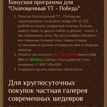
Бонусная программа для
"Охолощенный ТТ - Победа"
Покупая Охолощенный ТТ - Победа вы
гарантированно получаете скидку 5% 11 250
рублей на оплату следующей покупки. Если вы
видите товар на других сайтах и дороже - значит у
них правильная цена. Мы не успеваем обновлять
все товарные позиции плюс товары старше
12 месяцев не должны попадаться вам в товарную
выгрузку.
Узнайте, как оплатить
213 750
рублей
вместо
225
000
по
WhatsUp
(сейчас плохо работает) или
телефону +7-903-749-4000.
Стараемся делать приятные приятности.
Для круглосуточных
покупок частная галерея
современных шедевров