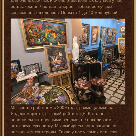
Для очень срочных и очень отвественных случаев у нас
есть закрытая Частная галерея - собрание лучших
современных шедевров. Цены от 1 до 40 млн рублей.
Мы честно работаем с 2009 года, размещаемся на
Яндекс-маркете, высокий рейтинг 4,6. Каталог
пополняем интересными вещами, не наваливаем
потоковую сувенирку. Мы выбираем поставщиков по
нескольким критериям. Также у нас у самих есть своё