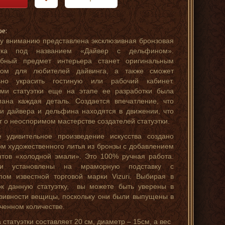
ре:
 вниманию представлена эксклюзивная бронзовая
этка под названием «Дайвер с дельфином».
ный предмет интерьера станет оригинальным
ком для любителей дайвинга, а также сможет
ьно украсить гостиную или рабочий кабинет.
ами статуэтки еще на этапе ее разработки была
ана каждая деталь. Создается впечатление, что
и дайвера и дельфина находятся в движении, что
т о неоспоримом мастерстве создателей статуэтки.
е удивительное произведение искусства создано
м художественного литья из бронзы с добавлением
тов «холодной эмали». Это 100% ручная работа.
ки установлены на мраморную подставку с
пом известной торговой марки Vizuri. Выбирая в
ок данную статуэтку, вы можете быть уверены в
зивности вещицы, поскольку они были выпущены в
ченном количестве.
 статуэтки составляет 20 см, диаметр – 15см, а вес