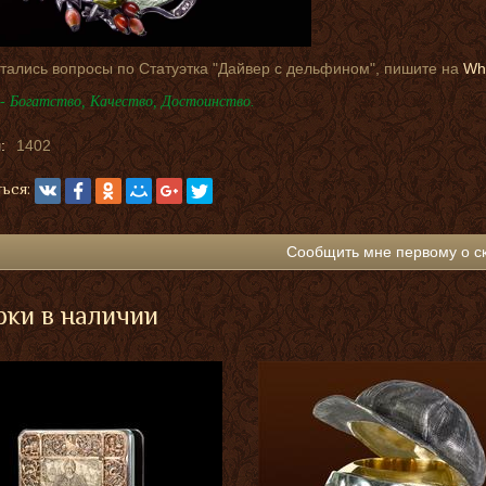
тались вопросы по Статуэтка "Дайвер с дельфином", пишите на
Wh
- Богатство, Качество, Достоинство.
:
1402
ься:
Сообщить мне первому о с
ки в наличии