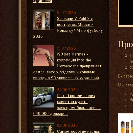
Одиссеей
16.07.2026
Samsung Z Fold 8 с
портретом Месси и
Роналду ЧМ по футболу
2026
Про
15.07.2026
190 лет Hermès -
П
коллекция Into the
п
Horsescape превращает
У
седла, лассо, уздечки и кованые
Быстрая
гвозди в 90 уникальных украшений
Мы стар
24.06.2026
к
Ferrari просит своих
б
клиентов купить
к
электромобиль Luce за
640 000 долларов
02.06.2026
Самые дорогие нарды,