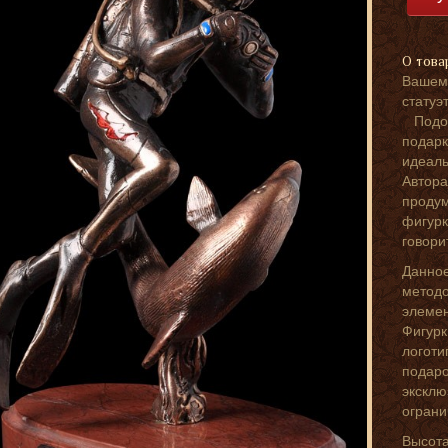
О това
Вашему
стату
Подоб
подар
идеал
Автор
продум
фигурк
говори
Данно
методо
элемен
Фигур
логоти
подар
эксклю
ограни
Высота