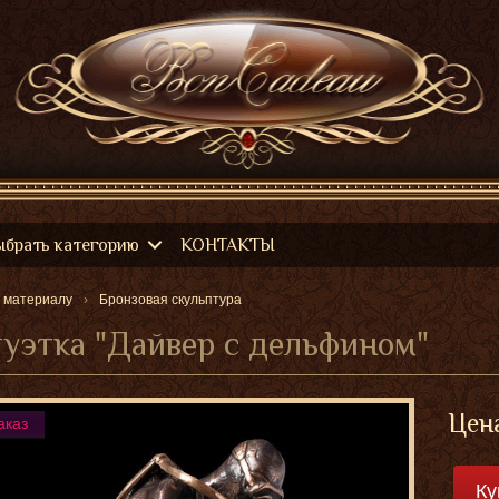
ыбрать категорию
КОНТАКТЫ
 материалу
Бронзовая скульптура
уэтка "Дайвер с дельфином"
Цен
аказ
Ку