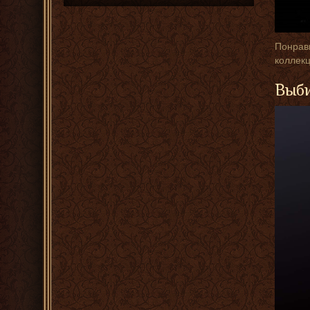
Понрави
коллекц
Выби