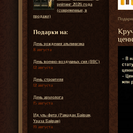
рейтинг 2026 года
(современные, в
продаже)
Подарки
Круч
Подарки на:
ценн
День рождения альпинизма
8 августа
День военно-воздушных сил (ВВС)
12 августа
День строителя
12 августа
День археолога
15 августа
Ид уль-фитр (Рамадан Байрам,
Ураза Байрам)
19 августа