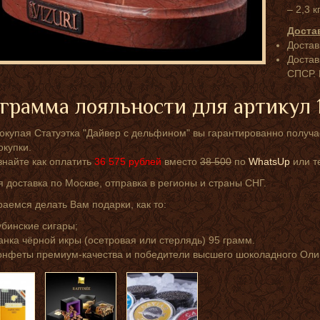
– 2,3 кг
Доста
Достав
Достав
СПСР. 
грамма лояльности для артикул 
окупая Статуэтка "Дайвер с дельфином" вы гарантированно получа
окупки.
знайте как оплатить
36 575
рублей
вместо
38 500
по
WhatsUp
или т
 доставка по Москве, отправка в регионы и страны СНГ.
аемся делать Вам подарки, как то:
убинские сигары;
анка чёрной икры (осетровая или стерлядь) 95 грамм.
онфеты премиум-качества и победители высшего шоколадного Оли