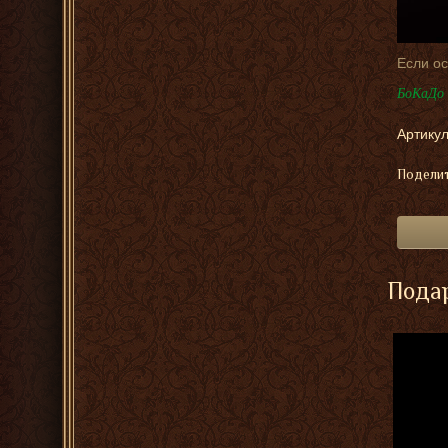
Если ос
БоКаДо 
Артикул
Поделит
Подар