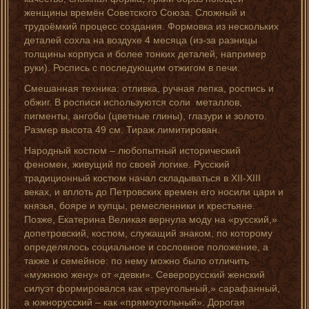
женщины времён Советского Союза. Сложный и
трудоёмкий процесс создания. Формовка из нескольких
деталей сохла на воздухе 4 месяца (из-за разницы
толщины корпуса и более тонких деталей, например
руки). Роспись с последующим отжигом в печи.
Смешанная техника: отливка, ручная лепка, роспись и
обжиг. В росписи используются соли металлов,
пигменты, ангобы (цветные глины), глазури и золото.
Размер высота 49 см. Тираж лимитирован.
Народный костюм – любопытный исторический
феномен, живущий по своей логике. Русский
традиционный костюм начал складываться в XII-XIII
веках, и вплоть до Петровских времен его носили цари и
князья, бояре и купцы, ремесленники и крестьяне.
Позже, Екатерина Великая вернула моду на «русский,»
допетровский, костюм, служащий знаком, по которому
определялось социальное и сословное положение, а
также и семейное: по нему можно было отличить
«мужнюю жену» от «девки». Северорусский женский
силуэт формировался как «треугольный,» сарафанный,
a южнорусский – как «прямоугольный». Дорогая