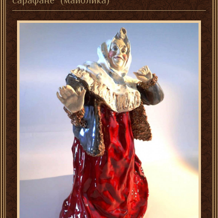
сарафане" (майолика)