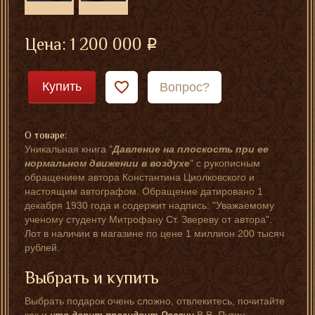
Цена:
1 200 000
Купить
Вопрос?
О товаре:
Уникальная книга "
Давление на плоскость при ее
нормальном движении в воздухе
" с рукописным
обращением автора Константина Циолковского и
настоящим автографом. Обращение датировано 1
декабря 1930 года и содержит надпись: "Уважаемому
ученому студенту Митрофану Ст. Звереву от автора".
Лот в наличии в магазине по цене 1 миллион 200 тысяч
рублей.
Выбрать и купить
Выбрать подарок очень сложно, отвлекитесь, почитайте
как и
что дарит президент России
В.В. Путин.