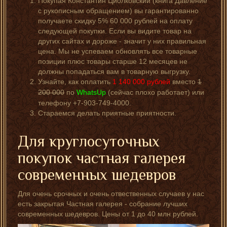
Покупая Константин Циолковский (книга Давление
с рукописным обращением) вы гарантированно
получаете скидку 5% 60 000 рублей на оплату
следующей покупки. Если вы видите товар на
других сайтах и дороже - значит у них правильная
цена. Мы не успеваем обновлять все товарные
позиции плюс товары старше 12 месяцев не
должны попадаться вам в товарную выгрузку.
Узнайте, как оплатить
1 140 000
рублей
вместо
1
200 000
по
WhatsUp
(сейчас плохо работает) или
телефону +7-903-749-4000.
Стараемся делать приятные приятности.
Для круглосуточных
покупок частная галерея
современных шедевров
Для очень срочных и очень отвественных случаев у нас
есть закрытая Частная галерея - собрание лучших
современных шедевров. Цены от 1 до 40 млн рублей.