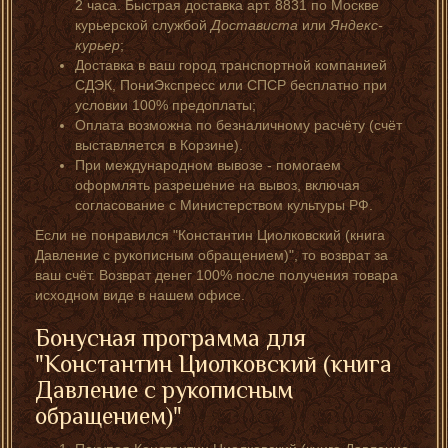
2 часа. Быстрая доставка арт. 8831 по Москве
курьерской службой
Достависта
или
Яндекс-
курьер
;
Доставка в ваш город транспортной компанией
СДЭК, ПониЭкспресс или СПСР бесплатно при
условии 100% предоплаты;
Оплата возможна по безналичному расчёту (счёт
выставляется в Корзине).
При международном вывозе - помогаем
оформлять разрешение на вывоз, включая
согласование с Министерством культуры РФ.
Если не понравился "Константин Циолковский (книга
Давление с рукописным обращением)", то возврат за
ваш счёт. Возврат денег 100% после получения товара
исходном виде в нашем офисе.
Бонусная программа для
"Константин Циолковский (книга
Давление с рукописным
обращением)"