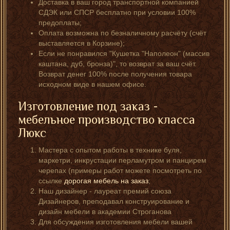
Доставка в ваш город транспортной компанией
СДЭК или СПСР бесплатно при условии 100%
предоплаты;
Оплата возможна по безналичному расчёту (счёт
выставляется в Корзине);
Если не понравился "Кушетка "Наполеон" (массив
каштана, дуб, бронза)", то возврат за ваш счёт.
Возврат денег 100% после получения товара
исходном виде в нашем офисе.
Изготовление под заказ -
мебельное производство класса
Люкс
Мастера с опытом работы в технике буля,
маркетри, инкрустации перламутром и панцирем
черепах (примеры работ можете посмотреть по
ссылке
дорогая мебель на заказ
;
Наш дизайнер - лауреат премий союза
Дизайнеров, преподавал конструирование и
дизайн мебели в академии Строганова
Для обсуждения изготовления мебели вашей