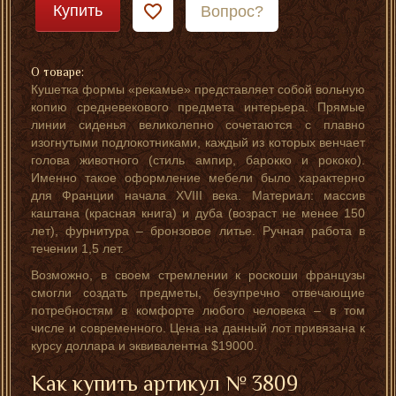
Купить
Вопрос?
О товаре:
Кушетка формы «рекамье» представляет собой вольную
копию средневекового предмета интерьера. Прямые
линии сиденья великолепно сочетаются с плавно
изогнутыми подлокотниками, каждый из которых венчает
голова животного (стиль ампир, барокко и рококо).
Именно такое оформление мебели было характерно
для Франции начала XVIII века. Материал: массив
каштана (красная книга) и дуба (возраст не менее 150
лет), фурнитура – бронзовое литье. Ручная работа в
течении 1,5 лет.
Возможно, в своем стремлении к роскоши французы
смогли создать предметы, безупречно отвечающие
потребностям в комфорте любого человека – в том
числе и современного. Цена на данный лот привязана к
курсу доллара и эквивалентна $19000.
Как купить артикул № 3809