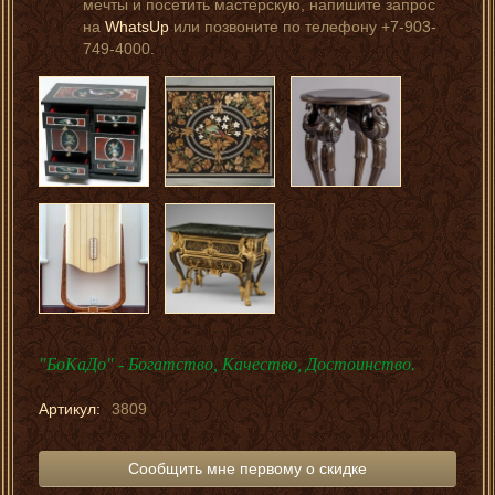
мечты и посетить мастерскую, напишите запрос
на
WhatsUp
или позвоните по телефону +7-903-
749-4000.
"БоКаДо" - Богатство, Качество, Достоинство.
Артикул:
3809
Сообщить мне первому о скидке