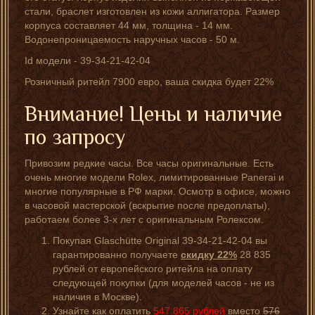
стали, браслет изготовлен из кожи аллигатора. Размер
корпуса составляет 44 мм, толщина - 14 мм.
Водонепроницаемость наручных часов - 50 м.
Id модели - 39-34-21-42-04
Розничный ритейл 7900 евро, ваша скидка будет 22%
Внимание! Цены и наличие
по запросу
Привозим редкие часы. Все часы оригинальные. Есть
очень многие модели Rolex, лимитированные Panerai и
многие популярные в РФ марки. Осмотр в офисе, можно
в часовой мастерской (вскрытие после предоплаты),
работаем более 3-х лет с оригинальным Ролексом.
Покупая Glaschütte Original 39-34-21-42-04 вы
гарантированно получаете
скидку 22%
28 835
рублей от европейского ритейла на оплату
следующей покупки (для моделей часов - не из
наличия в Москве).
Узнайте как оплатить
547 865
рублей
вместо
576