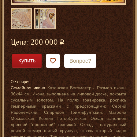
Цена:
200 000
Купить
Вопрос?
О товаре:
Семейная икона
Казанская Богоматерь. Размер иконы
36х44 см. Икона выполнена на липовой доске, покрыта
сусальным золотом. На полях гравировка, роспись
темперными красками с предстоящими: Сергий
Радонежский, Спиридон Тримифунтский, Матрона
Московская, Ксения Петербургская. Оклад выполнен
древней "прорезной" техникой. Оклад - натуральный
речной жемчуг шитый вручную, сквозь который видно
сусальное золото. Так же использованы камень гранат.