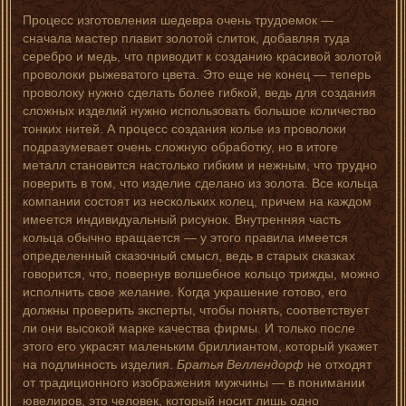
Процесс изготовления шедевра очень трудоемок —
сначала мастер плавит золотой слиток, добавляя туда
серебро и медь, что приводит к созданию красивой золотой
проволоки рыжеватого цвета. Это еще не конец — теперь
проволоку нужно сделать более гибкой, ведь для создания
сложных изделий нужно использовать большое количество
тонких нитей. А процесс создания колье из проволоки
подразумевает очень сложную обработку, но в итоге
металл становится настолько гибким и нежным, что трудно
поверить в том, что изделие сделано из золота. Все кольца
компании состоят из нескольких колец, причем на каждом
имеется индивидуальный рисунок. Внутренняя часть
кольца обычно вращается — у этого правила имеется
определенный сказочный смысл, ведь в старых сказках
говорится, что, повернув волшебное кольцо трижды, можно
исполнить свое желание. Когда украшение готово, его
должны проверить эксперты, чтобы понять, соответствует
ли они высокой марке качества фирмы. И только после
этого его украсят маленьким бриллиантом, который укажет
на подлинность изделия.
Братья Веллендорф
не отходят
от традиционного изображения мужчины — в понимании
ювелиров, это человек, который носит лишь одно