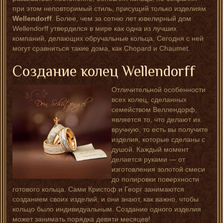
при этом неповторимый стиль, присущий только изделиям
Wellendorff
. Более, чем за сотню лет ювелирный дом
Wellendorff утвердился в мире как одна из лучших
компаний, делающих обручальные кольца. Сегодня с ней
могут сравниться такие дома, как Chopard и Chaumet.
Создание колец Wellendorff
Отличительной особенности
всех колец, сделанных
семейством Веллендорф,
является то, что делают их
вручную, то есть вы получите
изделия, которые сделаны с
душой. Каждый момент
делается руками — от
изготовления золотой смеси
до полировки поверхности
готового кольца. Сами Кристоф и Георг занимаются
созданием своих изделий, и они знают, как важно, чтобы
кольцо было индивидуальным. Создание одного изделия
может занимать порядка девяти месяцев!