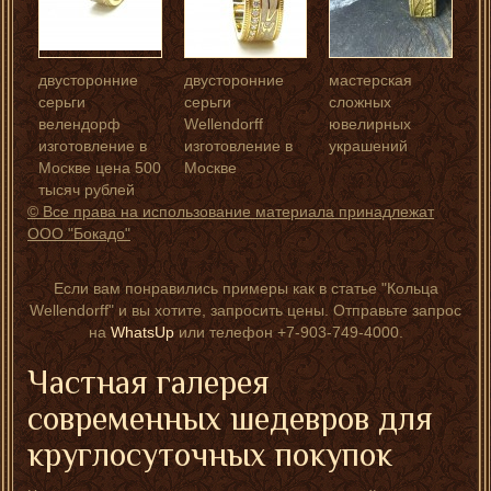
двусторонние
двусторонние
мастерская
серьги
серьги
сложных
велендорф
Wellendorff
ювелирных
изготовление в
изготовление в
украшений
Москве цена 500
Москве
тысяч рублей
© Все права на использование материала принадлежат
ООО "Бокадо"
Если вам понравились примеры как в статье "Кольца
Wellendorff" и вы хотите, запросить цены. Отправьте запрос
на
WhatsUp
или телефон +7-903-749-4000.
Частная галерея
современных шедевров для
круглосуточных покупок