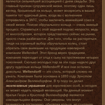
являются сильнейшей ассоциацией с днем свадьбы. Это
главный признак супружеской жизни, поэтому один лишь
взгляд, брошенный на кольцо, может воскресить в вашей
памяти тот чудесный день, когда вы с волнением
отправились в ЗАГС, чтобы заключить важнейший союз в
своей жизни. Поиски обручального кольца — очень важный
процесс. Справиться с этой задачей подчас непросто, ведь
от многообразия, которое представлено сейчас на рынке,
просто глаза разбегаются. Для того, чтобы не растеряться,
глядя на огромный выбор обручальных колец, стоит
обратить свое внимание на продукцию ювелирной
компании Wellendorf. Этот бренд верен традициям,
компания переходит от отца к сыну на протяжении четырех
поколений. Сколько молодых пар за эти годы надело друг
другу чудесные кольца Wellendorff! И все они остались
довольны.
Wellendorff
— это стиль, который сложно не
узнать. Компания была основана в 1893 году
Эрнстом
Александром Веллендорфом
. В ту пору он делал
эксклюзивные украшения
для королевских особ, а сегодня
их может надеть каждый желающий. На данный момент
братья
Георг и Кристоф Веллендорфф
являются
совладельцами фирмы. Они уверены, что могут
развиваться постепенно, обновляя кольца, но сохраняя