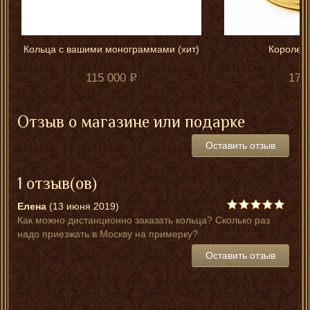
Кольца с вашими монограммами (хит)
Королевс
115 000
174
Отзыв о магазине или подарке
Оставить отзыв
1 отзыв(ов)
Елена
(13 июня 2019)
Как можно дистанционно заказать кольца? Сколько раз
надо приезжать в Москву на примерку?
Оставить отзыв