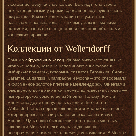
украшение, обручальное кольцо. Выглядит оно строго —
покрытое ровными узорами, сделанное вручную и очень
аккуратное. Каждый год компания выпускает так
называемые кольца года — они выпускаются малыми
партиями, очень сильно ценятся и являются объектами
коллекционирования.
Коллекции от Wellendorff
Помимо
обручальных колец
, фирма выпускает стильные
игривые кольца, которые напоминают о шоколаде и
имбирных пряниках, которыми славится Германия. Серии
Caramel, Sugarkiss, Champagne и Mocha – это блеск эмали
и фирменное золотое плетение
Веллендорф
. Клиентами
ювелирного дома является множество известных людей —
императорское семейство из Японии, Гельмут Коль и
множество других популярных людей. Более того,
Wellendorff стала первой ювелирной компании из Европы,
которая привезла свои украшения в консервативную
Японию. Чуть позже был заключен контракт с местным
ювелиром Микимото, чьи изделия до сих пор
распространяет именно эта немецкая компания. В Москве