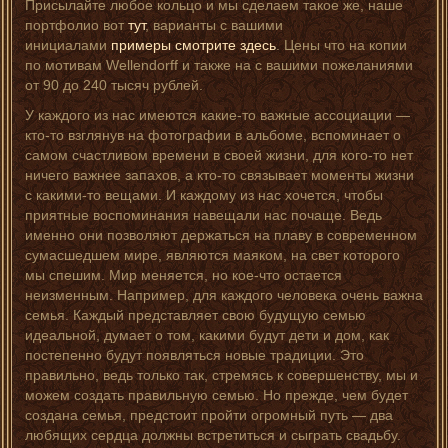
Присылайте любое кольцо и мы сделаем такое же, наше
портфолио вот
тут
, варианты с вашими
инициалами
примеры смотрите здесь
. Цены что на копии
по мотивам Wellendorff и также на с вашими пожеланиями
от 90 до 240 тысяч рублей.
У каждого из нас имеются какие-то важные ассоциации —
кто-то взглянув на фотографии в альбоме, вспоминает о
самом счастливом времени в своей жизни, для кого-то нет
ничего важнее запахов, а кто-то связывает моменты жизни
с какими-то вещами. И каждому из нас хочется, чтобы
приятные воспоминания навещали нас почаще. Ведь
именно они позволяют держаться на плаву в современном
сумасшедшем мире, являются маяком, на свет которого
мы спешим. Мир меняется, но кое-что остается
неизменным. Например, для каждого человека очень важна
семья. Каждый представляет свою будущую семью
идеальной, думает о том, какими будут дети и дом, как
постепенно будут появляться новые традиции. Это
правильно, ведь только так, стремясь к совершенству, мы и
можем создать правильную семью. Но прежде, чем будет
создана семья, предстоит пройти огромный путь — два
любящих сердца должны встретиться и сыграть свадьбу.