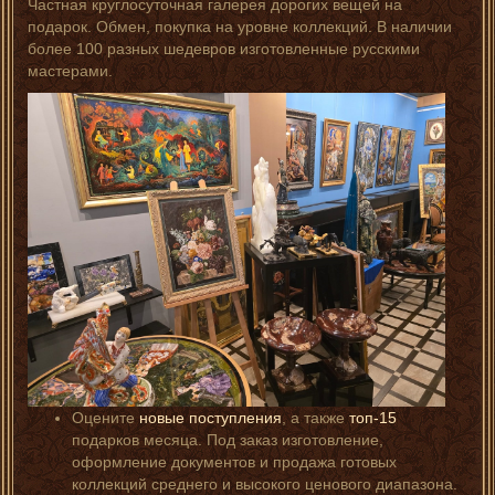
Частная круглосуточная галерея дорогих вещей на
подарок. Обмен, покупка на уровне коллекций. В наличии
более 100 разных шедевров изготовленные русскими
мастерами.
Оцените
новые поступления
, а также
топ-15
подарков месяца. Под заказ изготовление,
оформление документов и продажа готовых
коллекций среднего и высокого ценового диапазона.