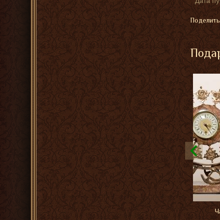
Дата п
Поделить
Подар
Ч