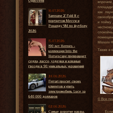
Одиссеей
впрочем,
площади 
16.07.2026
как лау
Samsung Z Fold 8 с
своеобра
портретом Месси и
и пойму 
Роналду ЧМ по футболу
честном
2026
спокойн
помещен
15.07.2026
Missoni 
190 лет Hermès -
Также в
коллекция Into the
Horsescape превращает
седла, лассо, уздечки и кованые
гвозди в 90 уникальных украшений
24.06.2026
Ferrari просит своих
клиентов купить
электромобиль Luce за
640 000 долларов
© Все пр
02.06.2026
Самые дорогие нарды,
Если