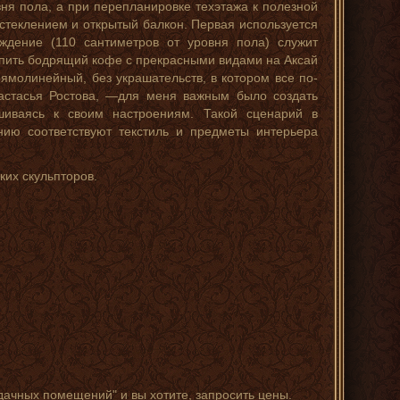
ня пола, а при перепланировке техэтажа к полезной
теклением и открытый балкон. Первая используется
ждение (110 сантиметров от уровня пола) служит
 пить бодрящий кофе с прекрасными видами на Аксай
молинейный, без украшательств, в котором все по-
Настасья Ростова, —для меня важным было создать
шиваясь к своим настроениям. Такой сценарий в
ию соответствуют текстиль и предметы интерьера
ких скульпторов.
дачных помещений" и вы хотите, запросить цены.