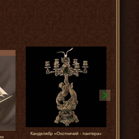
Канделябр «Охотничий - пантера»
Скульптур
ти