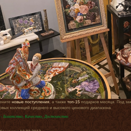
ените
новые поступления
, а также
топ-15
подарков месяца. Под за
товых коллекций среднего и высокого ценового диапазона.
- Богатство, Качество, Достоинство.