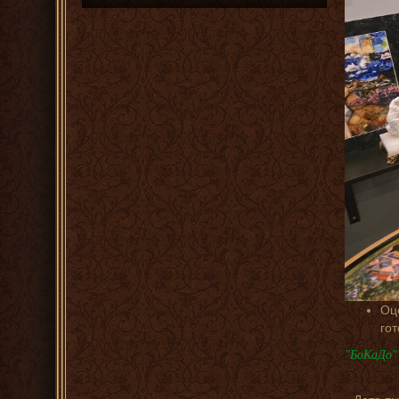
Оц
го
"БоКаДо" 