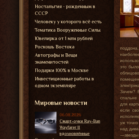
Ностальгия - рожденным в
СССР
Человеку у которого всё есть
Тематика Вооруженные Силы
Ювелирка от 1 млн рублей
Роскошь Востока
поддона,
наиболе
Автографы и Вещи
использо
знаменитостей
это было
Подарки 100% в Москве
облицово
Инвестиционные работы в
помещен
одном экземпляре
электрик
Зачем? 
спальне
Мировые новости
для карт
если св
06.08.2026
исполняе
Смарт-очки Ray-Ban
уж точно
Wayfarer II
над дива
вдохновлённые
—звезды.