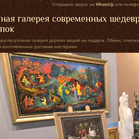
Отправьте запрос на
WhatsUp
или телефо
ная галерея современных шедев
упок
круглосуточная галерея дорогих вещей на подарок. Обмен, покупка
 изготовленные русскими мастерами.