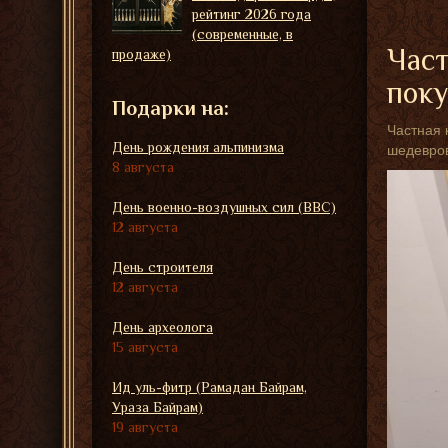
рейтинг 2026 года
(современные, в
Част
продаже)
пок
Подарки на:
Частная 
День рождения альпинизма
шедевров
8 августа
День военно-воздушных сил (ВВС)
12 августа
День строителя
12 августа
День археолога
15 августа
Ид уль-фитр (Рамадан Байрам,
Ураза Байрам)
19 августа