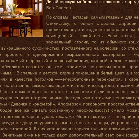
Дизайнерскую мебель
и
эксклюзивные пред
Bon-Cadeau.
По словам Настасьи, самым главным для не
Стилистику, с одной стороны, априор
продиктованную исходным пространством. 
зачищенный —какой есть. Если галька, 
журнальный столик, то из обычного (ошк
 выкрашенного сухой кистью, поставленного на колесики, со стек
е простого и одновременно выразительного материала —ки
вала самый шершавый и дешевый кирпич, который только можно 
 абсолютно сознательно, хотя строители, по словам автора про
чным... В спальне и детской кирпич покрашен в белый цвет, а в г
иях в качестве потолков —железобетонные перекрытия, в свое
а, естественно «выскакивающая» из-под гипсокартона, никаким о
В некоторых местах на потолке открытыми были оставлены даж
 «украшенная» потрясающими фактурными потеками неоштукатур
ины «Девочка с конфетой». Апофеозом покорности пространствен
ободой все же считать осознанную необходимость) смело можн
т противопожарная дверь техэтажа. Менять которую —по крайней
 никуда не денутся удивительные световые колодцы, устроенные 
ном в гостиной. В них установлены горизонтальные алюминиевые 
 Зенитные окна не только дают дополнительный свет, они всегд