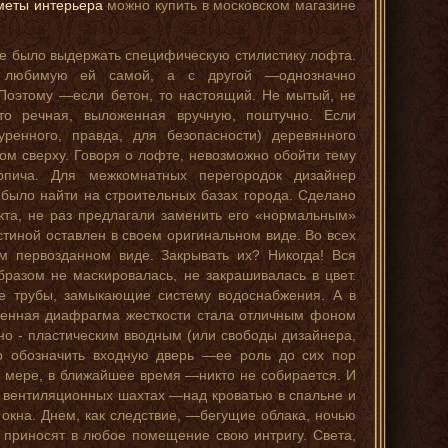
меты интерьера
можно купить в московском магазине
е было выдержать специфическую стилистику лофта.
и любимую ей самой, а с другой —однозначно
Поэтому —если бетон, то настоящий. Не мытый, не
то речная, выложенная вручную, поштучно. Если
уренного, правда, для безопасности) деревянного
лом сверху. Говоря о лофте, невозможно обойти тему
рпича. Для межкомнатных перегородок дизайнер
было найти на строительных базах города. Сделано
екта, не раз предлагали заменить его «нормальным»
остиной оставлен в своем оригинальном виде. Во всех
м первозданном виде. Закрывать их? Никогда! Вся
бразом не маскировалась, не закрашивалась в цвет.
е трубы, замыкающие систему водоснабжения. А в
енная диафрагма жесткости стала отличным фоном
но - пластическим вводным (или свободы дизайнера,
о обозначить входную дверь —ее роль до сих пор
 мере, в ближайшее время —никто не собирается. И
в вентиляционных шахтах —над кроватью в спальне и
окна. Днем, как следствие, —бегущие облака, ночью
а приносят в любое помещение свою интригу. Света,