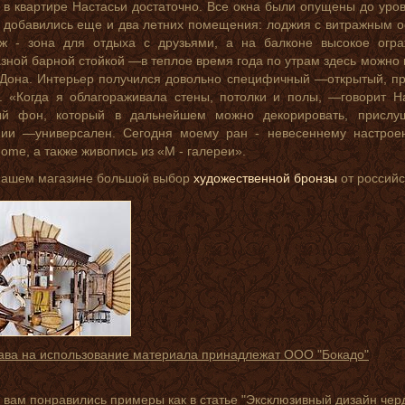
 в квартире Настасьи достаточно. Все окна были опущены до уров
добавились еще и два летних помещения: лоджия с витражным ос
нж - зона для отдыха с друзьями, а на балконе высокое огра
зной барной стойкой —в теплое время года по утрам здесь можно
Дона. Интерьер получился довольно специфичный —открытый, пря
у. «Когда я облагораживала стены, потолки и полы, —говорит 
ый фон, который в дальнейшем можно декорировать, прислу
ии —универсален. Сегодня моему ран - невесеннему настроен
Home, а также живопись из «М - галереи».
 нашем магазине большой выбор
художественной бронзы
от российс
ава на использование материала принадлежат ООО "Бокадо"
 вам понравились примеры как в статье "Эксклюзивный дизайн чер