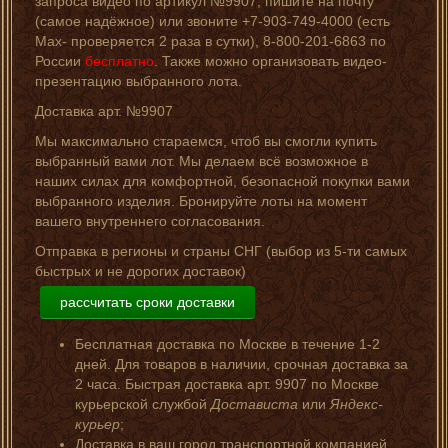
запроса видео по артикул №9907, пишите на почту
(самое надёжное) или звоните +7-903-749-4000 (есть
Мах- проверяется 2 раза в сутки), 8-800-201-6863 по
России
бесплатно
. Также можно организовать видео-
презентацию выбранного лота.
Доставка арт. №9907
Мы максимально стараемся, чтоб вы смогли купить
выбранный вами лот. Мы делаем всё возможное в
наших силах для комфортной, безопасной покупки вами
выбранного изделия. Бронируйте лоты на момент
вашего внутреннего согласования.
Отправка в регионы и страны СНГ (выбор из 5-ти самых
быстрых и не дорогих доставок)
рассчитать сроки доставки
Бесплатная доставка по Москве в течение 1-2
дней. Для товаров в наличии, срочная доставка за
2 часа. Быстрая доставка арт. 9907 по Москве
курьерской службой
Достависта
или
Яндекс-
курьер
;
Доставка в ваш город транспортной компанией