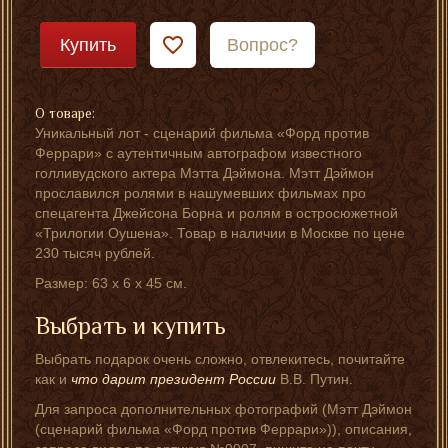
Купить
Вопрос?
О товаре:
Уникальный лот - сценарий фильма «Форд против
Феррари» с аутентичным автографом известного
голливудского актера Мэтта Дэймона. Мэтт Дэймон
прославился ролями в нашумевших фильмах про
спецагента Джейсона Борна и ролям в остросюжетной
«Трилогии Оушена». Товар в наличии в Москве по цене
230 тысяч рублей.
Размер: 63 x 6 x 45 см.
Выбрать и купить
Выбрать подарок очень сложно, отвлекитесь, почитайте
как и
что дарит президент России
В.В. Путин.
Для запроса дополнительных фотографий (Мэтт Дэймон
(сценарий фильма «Форд против Феррари»)), описания,