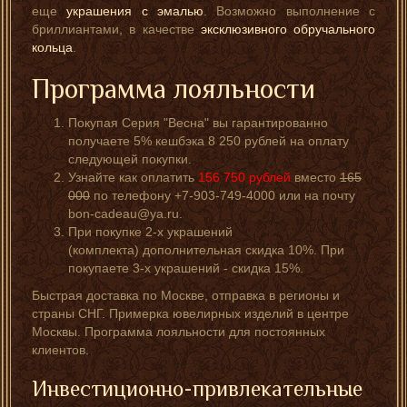
еще
украшения с эмалью
. Возможно выполнение с
бриллиантами, в качестве
эксклюзивного обручального
кольца
.
Программа лояльности
Покупая Серия "Весна" вы гарантированно
получаете 5% кешбэка 8 250 рублей на оплату
следующей покупки.
Узнайте как оплатить
156 750
рублей
вместо
165
000
по телефону +7-903-749-4000 или на почту
bon-cadeau@ya.ru.
При покупке 2-х украшений
(комплекта) дополнительная скидка 10%. При
покупаете 3-х украшений - скидка 15%.
Быстрая доставка по Москве, отправка в регионы и
страны СНГ. Примерка ювелирных изделий в центре
Москвы. Программа лояльности для постоянных
клиентов.
Инвестиционно-привлекательные