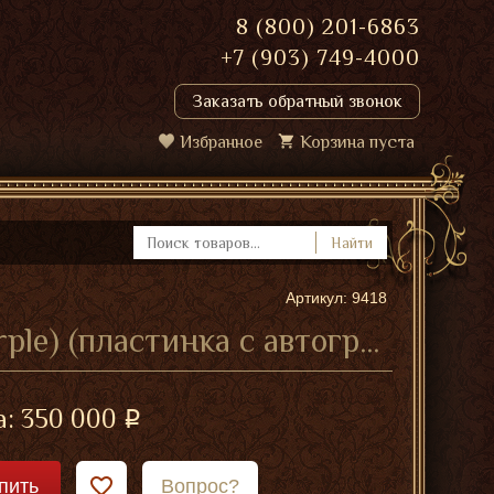
8 (800) 201-6863
+7 (903) 749-4000
Заказать обратный звонок
Избранное
Корзина пуста
Найти
Артикул: 9418
Иэн Гиллан и Роджер Гловер (Deep Purple) (пластинка с автографами)
а:
350 000
пить
Вопрос?