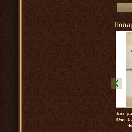
Подар
Высоцки
Юлия Бо
Чё