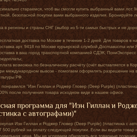
симально стараемся, чтоб вы смогли купить выбранный вами лот. 
ной, безопасной покупки вами выбранного изделия. Бронируйте л
а в регионы и страны СНГ (выбор из 5-ти самых быстрых и не доро
есплатная доставка по Москве в течение 1-2 дней. Для товаров в н
оставка арт. 9418 по Москве курьерской службой
Достависта
или
оставка в ваш город транспортной компанией СДЭК, ПониЭкспресс
редоплаты;
плата возможна по безналичному расчёту (счёт выставляется в Кор
ри международном вывозе - помогаем оформлять разрешение на в
ультуры РФ.
 понравился "Иэн Гиллан и Роджер Гловер (Deep Purple) (пластинка 
100% после получения товара исходном виде в нашем офисе.
сная программа для "Иэн Гиллан и Роджер
стинка с автографами)"
окупая Иэн Гиллан и Роджер Гловер (Deep Purple) (пластинка с ав
7 500 рублей на оплату следующей покупки. Если вы видите товар н
равильная цена. Мы не успеваем обновлять все товарные позиции