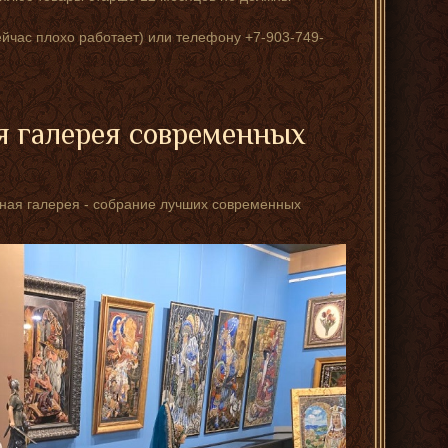
ейчас плохо работает) или телефону +7-903-749-
я галерея современных
стная галерея - собрание лучших современных