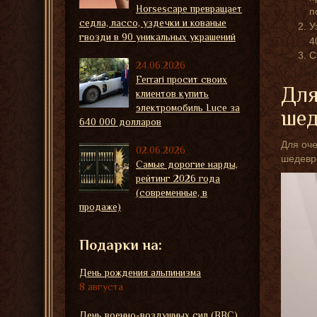
Horsescape превращает
п
седла, лассо, уздечки и кованые
У
гвозди в 90 уникальных украшений
4
С
24.06.2026
Ferrari просит своих
Для
клиентов купить
электромобиль Luce за
шед
640 000 долларов
Для оче
02.06.2026
шедевро
Самые дорогие нарды,
рейтинг 2026 года
(современные, в
продаже)
Подарки на:
День рождения альпинизма
8 августа
День военно-воздушных сил (ВВС)