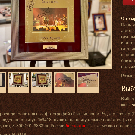
О това
Пласти
автогр
группы
и авто
гитари
состав
британ
наличи
Размер
Выб
Выбрат
как и
ч
роса дополнительных фотографий (Иэн Гиллан и Роджер Гловер (De
 видео по артикул №9418, пишите на почту (самое надёжное) или з
сутки), 8-800-201-6863 по России
бесплатно
. Также можно организо
а арт. №9418