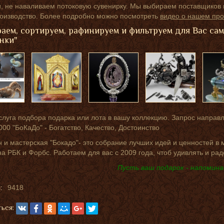
 не наваливаем потоковую сувенирку. Мы выбираем поставщиков п
роизводство. Более подробно можно посмотреть
видео о нашем про
аем, сортируем, рафинируем и фильтруем для Вас са
нки"
слуга подбора подарка или лота в вашу коллекцию. Запрос направ
000 "БоКаДо" - Богатство, Качество, Достоинство
 и мастерская "Бокадо"- это собрание лучших идей и ценностей в
на РБК и Форбс. Работаем для вас с 2009 года, чтоб удивлять и рад
Пусть ваш подарок - напомина
:
9418
ься: