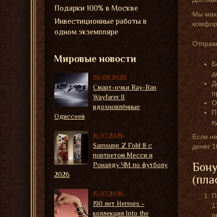
Подарки 100% в Москве
Мы мак
Инвестиционные работы в
комфорт
одном экземпляре
Отправк
Мировые новости
Б
д
06.08.2026
Д
Смарт-очки Ray-Ban
п
Wayfarer II
О
вдохновлённые
П
Одиссеей
к
16.07.2026
Если не
Samsung Z Fold 8 с
денег 
портретом Месси и
Бону
Роналду ЧМ по футболу
2026
(пла
15.07.2026
П
190 лет Hermès -
1
коллекция Into the
п