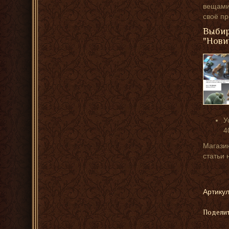
вещами,
своё п
Выбир
"Нови
У
4
Магазин
статьи 
Артикул
Поделит