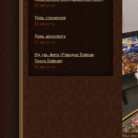
12 августа
День строителя
12 августа
День археолога
15 августа
Ид уль-фитр (Рамадан Байрам,
Ураза Байрам)
19 августа
Мы чест