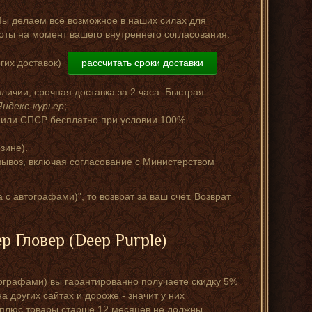
Мы делаем всё возможное в наших силах для
оты на момент вашего внутреннего согласования.
гих доставок)
рассчитать сроки доставки
аличии, срочная доставка за 2 часа. Быстрая
Яндекс-курьер
;
 или СПСР бесплатно при условии 100%
зине).
ывоз, включая согласование с Министерством
с автографами)", то возврат за ваш счёт. Возврат
 Гловер (Deep Purple)
тографами) вы гарантированно получаете скидку 5%
а других сайтах и дороже - значит у них
 плюс товары старше 12 месяцев не должны