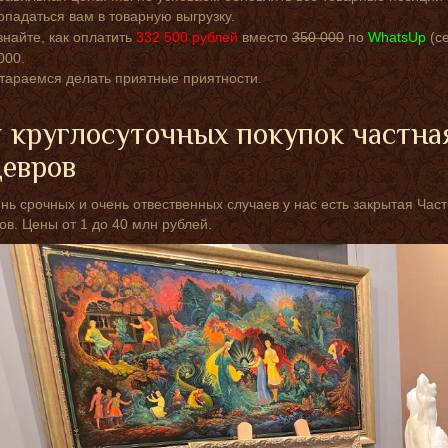
опадаться вам в товарную выгрузку.
знайте, как оплатить
332 500
рублей
вместо
350 000
по
WhatsUp
(с
000.
тараемся делать приятные приятности.
 круглосуточных покупок частна
евров
нь срочных и очень отвественных случаев у нас есть закрытая Ча
в. Цены от 1 до 40 млн рублей.