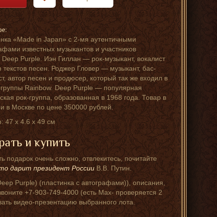
ре:
нка «Made in Japan» с 2-мя аутентичными
афами известных музыкантов и участников
 Deep Purple. Иэн Гиллан — рок-музыкант, вокалист
р текстов песен. Роджер Гловер — музыкант, бас-
ст, автор песен и продюсер, который так же входил в
 группы Rainbow. Deep Purple — популярная
ская рок-группа, образованная в 1968 года. Товар в
и в Москве по цене 350000 рублей.
: 47 x 4.6 x 49 см
рать и купить
ь подарок очень сложно, отвлекитесь, почитайте
то дарит президент России
В.В. Путин.
ep Purple) (пластинка с автографами)), описания,
воните +7-903-749-4000 (есть Мах- проверяется 2
вать видео-презентацию выбранного лота.