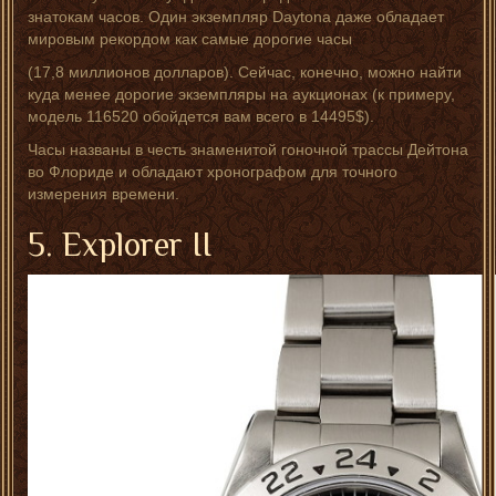
знатокам часов. Один экземпляр Daytona даже обладает
мировым рекордом как самые дорогие часы
(17,8 миллионов долларов). Сейчас, конечно, можно найти
куда менее дорогие экземпляры на аукционах (к примеру,
модель 116520 обойдется вам всего в 14495$).
Часы названы в честь знаменитой гоночной трассы Дейтона
во Флориде и обладают хронографом для точного
измерения времени.
5. Explorer II