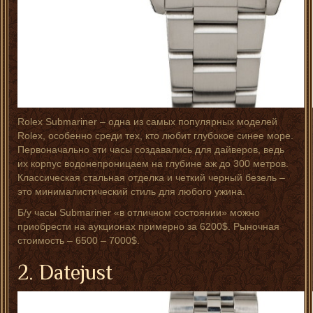
Rolex Submariner – одна из самых популярных моделей
Rolex, особенно среди тех, кто любит глубокое синее море.
Первоначально эти часы создавались для дайверов, ведь
их корпус водонепроницаем на глубине аж до 300 метров.
Классическая стальная отделка и четкий черный безель –
это минималистический стиль для любого ужина.
Б/у часы Submariner «в отличном состоянии» можно
приобрести на аукционах примерно за 6200$. Рыночная
стоимость – 6500 – 7000$.
2. Datejust