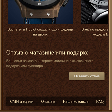
Bucherer и Hublot создали один шедевр
Breitling предста
на двоих
модель Men'
Отзыв о магазине или подарке
Ваш опыт заказа в интернет магазине эксклюзивного
подарка или сувенира.
Оставить отзыв
СМИ и музеи
Отзывы
Наша команда
FAQ