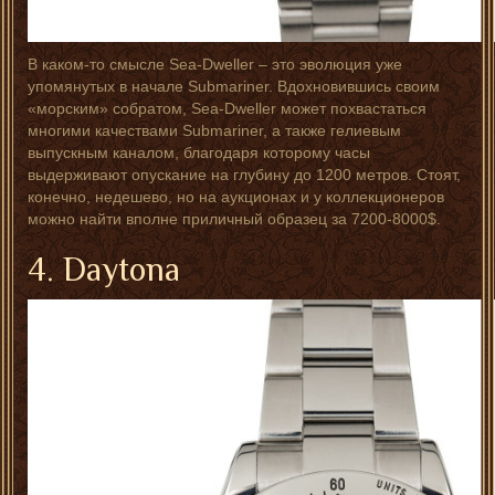
В каком-то смысле Sea-Dweller – это эволюция уже
упомянутых в начале Submariner. Вдохновившись своим
«морским» собратом, Sea-Dweller может похвастаться
многими качествами Submariner, а также гелиевым
выпускным каналом, благодаря которому часы
выдерживают опускание на глубину до 1200 метров. Стоят,
конечно, недешево, но на аукционах и у коллекционеров
можно найти вполне приличный образец за 7200-8000$.
4. Daytona