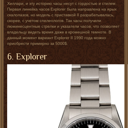
Хиллари, и эту историю часы несут с гордостью и стилем.
Первая линейка часов Explorer была направлена на ярых
скалолазов, но модель с приставкой II разрабатывалась,
скорее, с учетом спелеологов. Так часы получили
люминесцентные стрелки и указатели часов, что позволяет
владельцу видеть время даже в кромешной темноте. В
данный момент вариант Explorer II 1990 года можно
приобрести примерно за 5000$.
6. Explorer