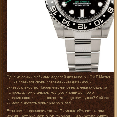
Одна из самых любимых моделей для многих - GMT-Master
II. Она славится своим современным дизайном и
универсальностью. Керамический безель, черная отделка
на прекрасном стальном корпусе и защищенное от
царапин сапфировое стекло – что еще вам нужно? Сейчас
их можно достать примерно за 8195$.
Если вам понравилась статья "7 лучших «Ролексов» для
мужчин, которые можно купить онлайн" и вы хотите купить