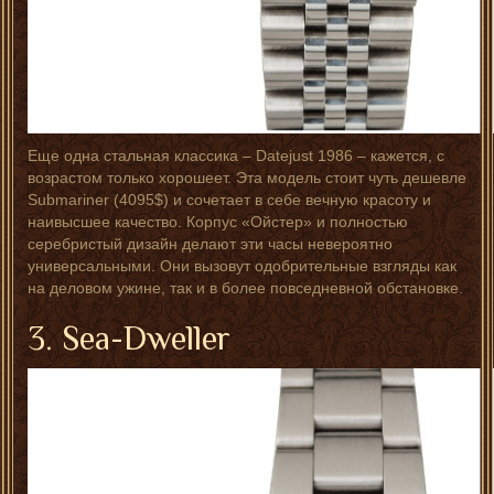
Еще одна стальная классика – Datejust 1986 – кажется, с
возрастом только хорошеет. Эта модель стоит чуть дешевле
Submariner (4095$) и сочетает в себе вечную красоту и
наивысшее качество. Корпус «Ойстер» и полностью
серебристый дизайн делают эти часы невероятно
универсальными. Они вызовут одобрительные взгляды как
на деловом ужине, так и в более повседневной обстановке.
3. Sea-Dweller