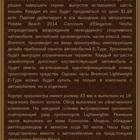
решил завершить серию, выпустив оставшиеся шесть
машин. Каждая из них будет продаваться по цене $1,68
млн. Партия дебютирует в эти выходные на автосалоне
Pebble Beach 2014 Concours d’Elegance. Чтобы
отпраздновать возрождение легендарного спортивного
автомобиля, английский производитель часов класса люкс,
Bremont, произведет на заказ хронографы, имитирующие
дизайн приборной панели автомобилей E-Type. Хронометр
будет выпущен ограниченным тиражом. Каждый из шести
экземпляров дополнит соответствующий автомобиль и
будет иметь эксклюзивный идентификационный номер
транспортного средства. Однако часы Bremont Lightweight
E-Type можно будет купить не только в комплекте с
автомобилем, но и отдельно.
Корпус хронометра имеет размер 43 мм и выполнен из 18-
каратного белого золота. Обод выполнен из облегченного
алюминия. На заводной головке выгравирован орнамент,
повторяющий узор протекторов Lightweights. Ремешок
часов выполнен из кожи Коннолли. Модель обладает
автоподзаводом и запасом хода 50 часов. Часы будут
представлены вместе с автомобилями на предстоящем
автосалоне Pebble Beach.