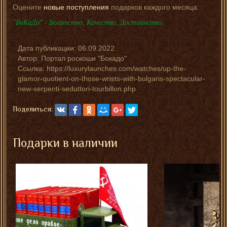
Оцените
новые поступления
подарков каждого месяца.
"БоКаДо" - Богатство, Качество, Достоинство.
Дата публикации:
06.09.2022
Автор:
Портал роскоши "Бокадо"
Ссылка: https://luxurylaunches.com/watches/up-the-
glamor-quotient-on-those-wrists-with-bulgaris-spectacular-
new-serpenti-seduttori-tourbillon.php
Поделиться:
Подарки в наличии