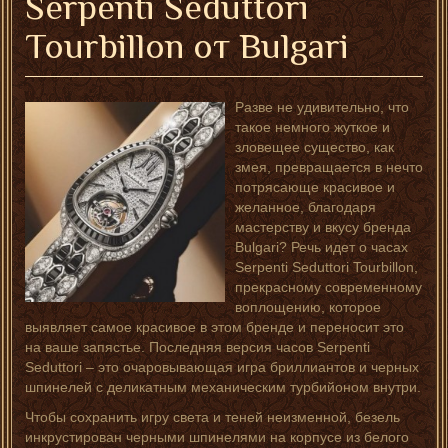
Serpenti Seduttori
Tourbillon от Bulgari
Разве не удивительно, что
такое немного жуткое и
зловещее существо, как
змея, превращается в нечто
потрясающе красивое и
желанное, благодаря
мастерству и вкусу бренда
Bulgari? Речь идет о часах
Serpenti Seduttori Tourbillon,
прекрасному современному
воплощению, которое
выявляет самое красивое в этом бренде и переносит это
на ваше запястье. Последняя версия часов Serpenti
Seduttori – это очаровывающая игра бриллиантов и черных
шпинелей с деликатным механическим турбийоном внутри.
Чтобы сохранить игру света и теней неизменной, безель
инкрустирован черными шпинелями на корпусе из белого