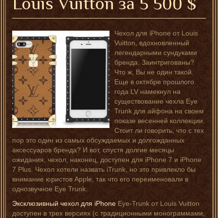
Louis Vuitton за 5 500 $
Чехол для iPhone от Louis
Vuitton, вдохновленный
легендарными сундуками
бренда. Заинтригованы?
Что ж, Вы не один такой.
Еще в октябре прошлого
года LV намекнул на
существование чехла Eye
Trunk для айфона на своем
показе весенней коллекции.
Стоит ли говорить, что с тех
пор это один из самых обсуждаемых и долгожданных
аксессуаров бренда? И вот, спустя долгие месяцы
ожидания, чехол, наконец, доступен для iPhone 7 и iPhone
7 Plus. Чехол хотели назвать iTrunk, но это привлекло бы
внимание юристов Apple, так что его переименовали в
однозвучное Eye Trunk.
Эксклюзивный чехол для iPhone
Eye-Trunk от Louis Vuitton
доступен в трех версиях (с традиционными монограммами,