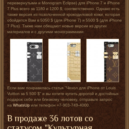
перевернутыми и Monogram Eclipse) для iPhone 7 и iPhone
7 Plus всего за 1180 и 1200 $, соответственно. Однако есть
также версия из позолоченной крокодиловой кожи, которая
обойдется Вам в 5050 $ (для iPhone 7) и 5500 $ (для iPhone
7 Plus). Также нам обещают новые версии из других
материалов и с другими монограммами.
Если вам понравилась статья "Чехол для iPhone от Louis
Vuitton за 5 500 $" и вы хотите купить дорогой и достойных
подарок себе или близкому человеку, отправьте запрос
на
WhatsUp
или телефон +7-903-749-4000.
В продаже 36 лотов со
статусом "Культурная