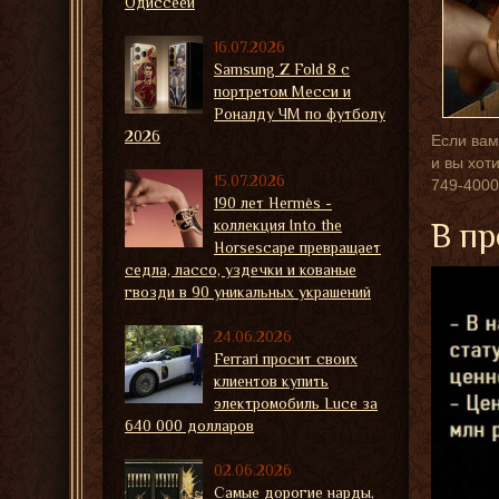
Одиссеей
16.07.2026
Samsung Z Fold 8 с
портретом Месси и
Роналду ЧМ по футболу
2026
Если вам
и вы хот
15.07.2026
749-4000
190 лет Hermès -
коллекция Into the
В пр
Horsescape превращает
седла, лассо, уздечки и кованые
гвозди в 90 уникальных украшений
24.06.2026
Ferrari просит своих
клиентов купить
электромобиль Luce за
640 000 долларов
02.06.2026
Самые дорогие нарды,