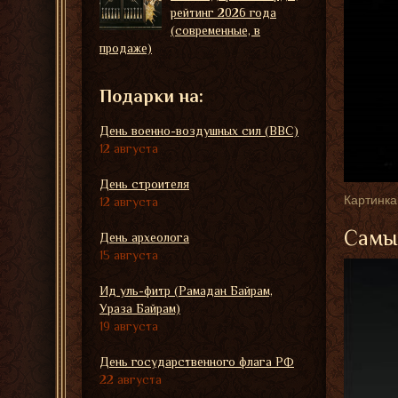
рейтинг 2026 года
(современные, в
продаже)
Подарки на:
День военно-воздушных сил (ВВС)
12 августа
День строителя
Картинка
12 августа
Самые
День археолога
15 августа
Ид уль-фитр (Рамадан Байрам,
Ураза Байрам)
19 августа
День государственного флага РФ
22 августа