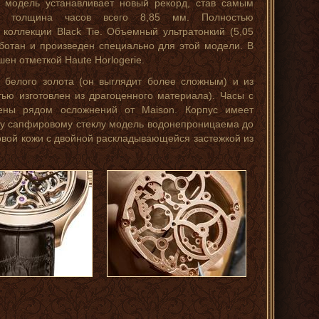
Эта модель устанавливает новый рекорд, став самым
– толщина часов всего 8,85 мм. Полностью
коллекции Black Tie. Объемный ультратонкий (5,05
ботан и произведен специально для этой модели. В
ен отметкой Haute Horlogerie.
з белого золота (он выглядит более сложным) и из
тью изготовлен из драгоценного материала). Часы с
ены рядом осложнений от Maison. Корпус имеет
му сапфировому стеклу модель водонепроницаема до
овой кожи с двойной раскладывающейся застежкой из