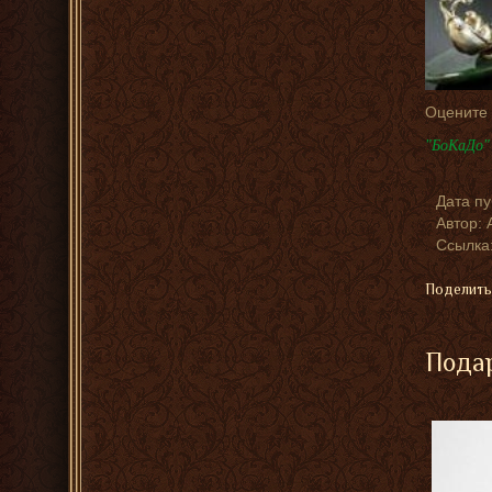
Оцените
"БоКаДо" 
Дата п
Автор:
Ссылка:
Поделить
Подар