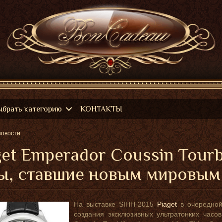
ыбрать категорию
КОНТАКТЫ
новости
get Emperador Coussin Tourb
ы, ставшие новым мировым
На выставке SIHH-2015
Piaget
в очередной
создания эксклюзивных ультратонких часо