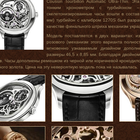
Coussin Tourbillon Automatic Ultra-Thin. 
тонким хронометром с турбийоном 
скелетонизированные часы вошли в состав 
мм) турбийон с калибром 1270S был разра
качестве финального штриха механизм украш
Модель поставляется в двух вариантах: и
розового (механизм этого варианта полнос
мгновенно узнаваемым дизайном дополн
размеры 46,5 х 8,85 мм. Благодаря двойно
в. Часы дополнены ремешком из черной или коричневой крокодил
ного золота. Цена на эту невероятную модель пока не называлась.