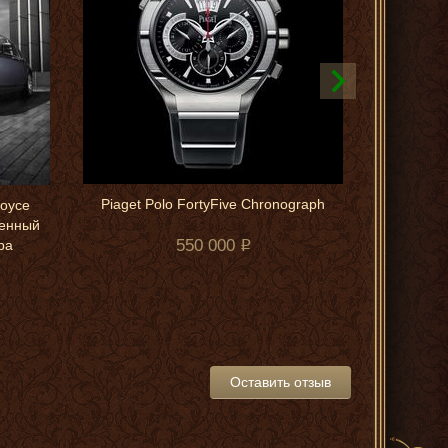
Piaget Polo FortyFive Chronograph
Pia
Royce
щенный
550 000
ра
Оставить отзыв