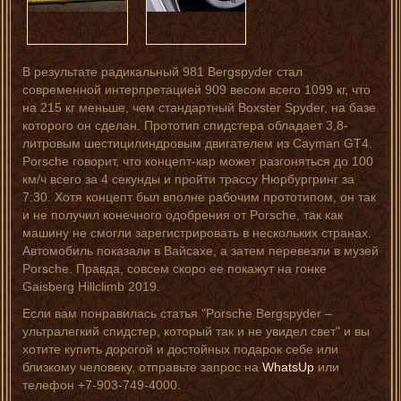
В результате радикальный 981 Bergspyder стал
современной интерпретацией 909 весом всего 1099 кг, что
на 215 кг меньше, чем стандартный Boxster Spyder, на базе
которого он сделан. Прототип спидстера обладает 3,8-
литровым шестицилиндровым двигателем из Cayman GT4.
Porsche говорит, что концепт-кар может разгоняться до 100
км/ч всего за 4 секунды и пройти трассу Нюрбургринг за
7:30. Хотя концепт был вполне рабочим прототипом, он так
и не получил конечного одобрения от Porsche, так как
машину не смогли зарегистрировать в нескольких странах.
Автомобиль показали в Вайсахе, а затем перевезли в музей
Porsche. Правда, совсем скоро ее покажут на гонке
Gaisberg Hillclimb 2019.
Если вам понравилась статья "Porsche Bergspyder –
ультралегкий спидстер, который так и не увидел свет" и вы
хотите купить дорогой и достойных подарок себе или
близкому человеку, отправьте запрос на
WhatsUp
или
телефон +7-903-749-4000.