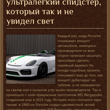
ультралегкий спидстер,
который так и не
увидел свет
Каждый раз, когда Porsche
показывает концепт
автомобиля, немецкого
производителя со всех
сторон начинают засыпать
просьбами сделать
серийный вариант. Но
иногда подобные проекты
списывают еще до того, как
концепт дебютирует на
публике, и он оказывается
на свалке или в пыльном углу музея производителя. Так и
произошло с этим прекрасным прототипом 981 Bergspyder,
созданным еще в 2015 году. История этого гоночного кара
такова: в 1960-ых Porsche создал одноместный легкий
спидстер под названием 909 Bergspyder специально для